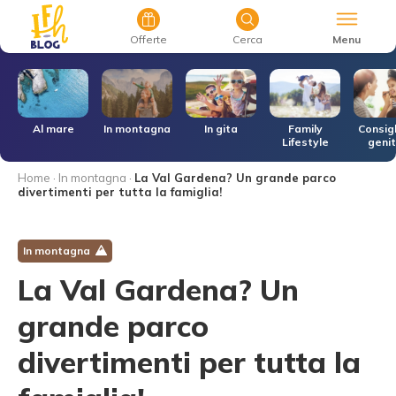
Menu
Offerte
Cerca
r
Al mare
In montagna
In gita
Family
Consigl
Lifestyle
genit
Home
·
In montagna
·
La Val Gardena? Un grande parco
divertimenti per tutta la famiglia!
In montagna
La Val Gardena? Un
grande parco
divertimenti per tutta la