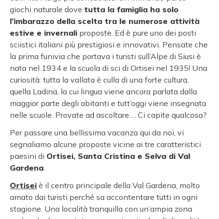
giochi naturale dove
tutta la famiglia ha solo
l’imbarazzo della scelta tra le numerose attività
estive e invernali
proposte. Ed è pure uno dei posti
sciistici italiani più prestigiosi e innovativi. Pensate che
la prima funivia che portava i turisti sull’Alpe di Siusi è
nata nel 1934 e la scuola di sci di Ortisei nel 1935! Una
curiosità: tutta la vallata è culla di una forte cultura,
quella Ladina, la cui lingua viene ancora parlata dalla
maggior parte degli abitanti e tutt’oggi viene insegnata
nelle scuole. Provate ad ascoltare…. Ci capite qualcosa?
Per passare una bellissima vacanza qui da noi, vi
segnaliamo alcune proposte vicine ai tre caratteristici
paesini di
Ortisei, Santa Cristina e Selva di Val
Gardena
.
Ortisei
è il centro principale della Val Gardena, molto
amato dai turisti perché sa accontentare tutti in ogni
stagione. Una località tranquilla con un’ampia zona