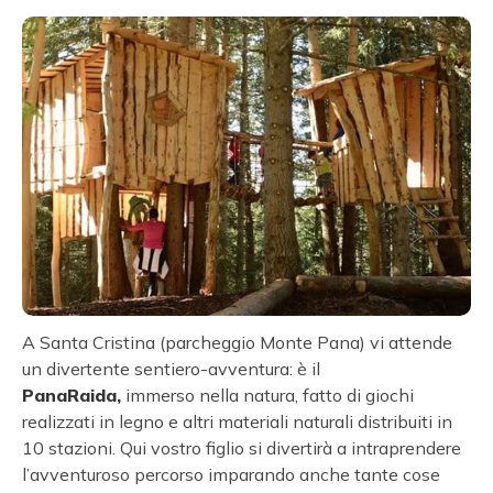
A Santa Cristina (parcheggio Monte Pana) vi attende
un divertente sentiero-avventura: è il
PanaRaida,
immerso nella natura, fatto di giochi
realizzati in legno e altri materiali naturali distribuiti in
10 stazioni. Qui vostro figlio si divertirà a intraprendere
l’avventuroso percorso imparando anche tante cose