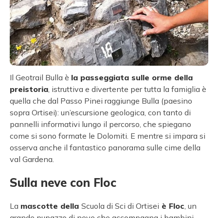
Il Geotrail Bulla è
la passeggiata sulle orme della
preistoria
, istruttiva e divertente per tutta la famiglia è
quella che dal Passo Pinei raggiunge Bulla (paesino
sopra Ortisei): un’escursione geologica, con tanto di
pannelli informativi lungo il percorso, che spiegano
come si sono formate le Dolomiti. E mentre si impara si
osserva anche il fantastico panorama sulle cime della
val Gardena.
Sulla neve con Floc
La
mascotte
della
Scuola di Sci di Ortisei
è Floc
, un
grande pupazzo di neve che accompagna i bambini