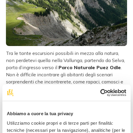
Tra le tante escursioni possibili in mezzo alla natura,
non perdetevi quella nella Vallunga, partendo da Selva,
porta d’ingresso verso il
Parco Naturale Puez Odle
.
Non è difficile incontrare gli abitanti degli scenari
sorprendenti che incontrerete, come rapaci, camosci e
caprioli.
Evviva il distintivo “Big G”!
Abbiamo a cuore la tua privacy
Vostro figlio ha doti da esploratore? Se la risposta è sì,
Utilizziamo cookie propri e di terze parti per finalità:
andate all’ufficio informazioni del paese e richiedete
la
tecniche (necessari per la navigazione), analitiche (per le
mappa “Big G” con l’indicazione dei sentieri e delle