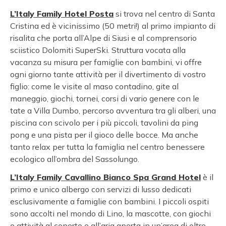
L’Italy Family Hotel Posta
si trova nel centro di Santa
Cristina ed è vicinissimo (50 metri!) al primo impianto di
risalita che porta all’Alpe di Siusi e al comprensorio
sciistico Dolomiti SuperSki. Struttura vocata alla
vacanza su misura per famiglie con bambini, vi offre
ogni giorno tante attività per il divertimento di vostro
figlio: come le visite al maso contadino, gite al
maneggio, giochi, tornei, corsi di vario genere con le
tate a Villa Dumbo, percorso avventura tra gli alberi, una
piscina con scivolo per i più piccoli, tavolini da ping
pong e una pista per il gioco delle bocce. Ma anche
tanto relax per tutta la famiglia nel centro benessere
ecologico all’ombra del Sassolungo.
L’Italy Family Cavallino Bianco Spa Grand Hotel
è il
primo e unico albergo con servizi di lusso dedicati
esclusivamente a famiglie con bambini. I piccoli ospiti
sono accolti nel mondo di Lino, la mascotte, con giochi
e attività al coperto e all’aria aperta in un’area di oltre