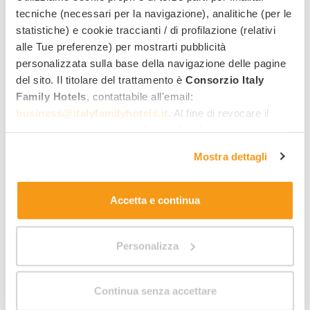
8 offerte da 140,00 €
tecniche (necessari per la navigazione), analitiche (per le
statistiche) e cookie traccianti / di profilazione (relativi
alle Tue preferenze) per mostrarti pubblicità
personalizzata sulla base della navigazione delle pagine
Alla scoperta di Santa
del sito. Il titolare del trattamento è
Consorzio Italy
Cristina Val Gardena
Family Hotels
, contattabile all'email:
business@italyfamilyhotels.it
. Al fine di revocare il
consenso prestato e visualizzare le informazioni
complete sul trattamento dei dati clicca qui:
"gestione
Mostra dettagli
cookie"
. Allo stesso link trovi la nostra informativa
estesa sui cookie.
Accetta e continua
Personalizza
Continua senza accettare