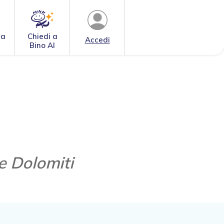
 a
Chiedi a
Accedi
Bino AI
le Dolomiti