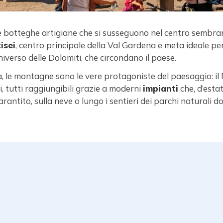
e botteghe artigiane che si susseguono nel centro sembran
isei
, centro principale della Val Gardena e meta ideale per
niverso delle Dolomiti, che circondano il paese.
vità, le montagne sono le vere protagoniste del paesaggio: il 
di, tutti raggiungibili grazie a moderni
impianti
che, d’esta
antito, sulla neve o lungo i sentieri dei parchi naturali dol