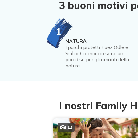
3 buoni motivi pe
1
NATURA
I parchi protetti Puez Odle e
Sciliar Catinaccio sono un
paradiso per gli amanti della
natura
I nostri Family H
12