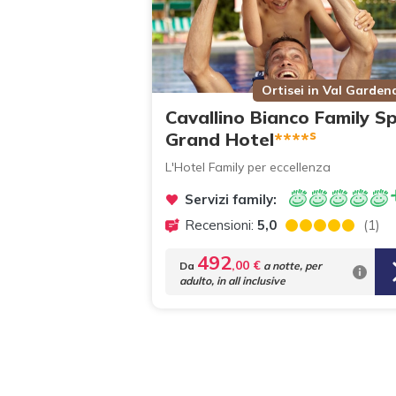
Ortisei in Val Garden
Cavallino Bianco Family S
s
Grand Hotel
****
L'Hotel Family per eccellenza
Servizi family:
Recensioni:
5,0
(1)
492
,00 €
Da
a notte,
per
adulto, in all inclusive