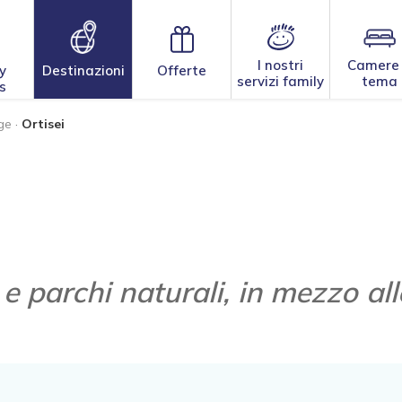
I nostri
Camere
y
Destinazioni
Offerte
servizi family
tema
s
ge
·
Ortisei
 e parchi naturali, in mezzo al