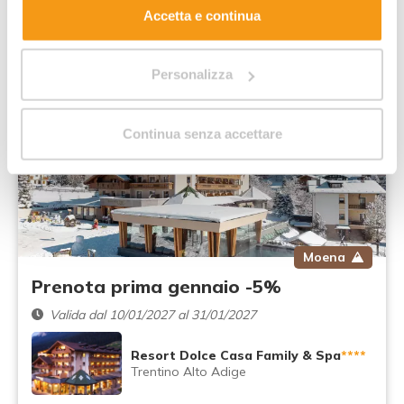
Consigliata:
Famiglie con 2 bambini
Accetta e continua
83
,00 €
Da
notte / adulto
Personalizza
All Inclusive
Gennaio
Continua senza accettare
Moena
Prenota prima gennaio -5%
Valida dal 10/01/2027 al 31/01/2027
Resort Dolce Casa Family & Spa
****
Trentino Alto Adige