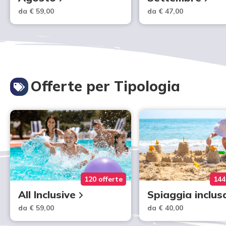
da € 59,00
da € 47,00
Offerte per Tipologia
120 offerte
144
All Inclusive
Spiaggia inclus
da € 59,00
da € 40,00