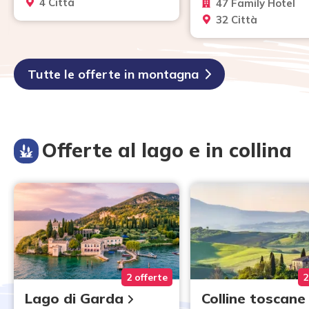
4 Città
47 Family Hotel
32 Città
Tutte le offerte in montagna
Offerte al lago e in collina
2 offerte
2
Lago di Garda
Colline toscane