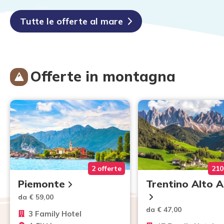
Tutte le offerte al mare
Offerte in montagna
2 offerte
210
Piemonte
Trentino Alto 
da € 59,00
da € 47,00
3 Family Hotel