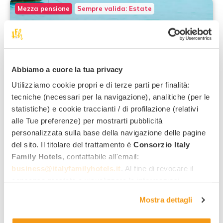
Mezza pensione
Sempre valida: Estate
Abbiamo a cuore la tua privacy
Stintino
Utilizziamo cookie propri e di terze parti per finalità:
1 bambino soggiorna GRATIS: 2
tecniche (necessari per la navigazione), analitiche (per le
camere
statistiche) e cookie traccianti / di profilazione (relativi
alle Tue preferenze) per mostrarti pubblicità
Valida dal 09/05/2026 al 18/10/2026
personalizzata sulla base della navigazione delle pagine
del sito. Il titolare del trattamento è
Consorzio Italy
UNAHOTELS Club Hotel Ancora
****
Sardegna
Family Hotels
, contattabile all'email:
business@italyfamilyhotels.it
. Al fine di revocare il
Cosa comprende:
consenso prestato e visualizzare le informazioni
Navetta gratis per La Pelosa
complete sul trattamento dei dati clicca qui:
"gestione
Mostra dettagli
Teli mare a uso gratuito
cookie"
. Allo stesso link trovi la nostra informativa
Bambini gratis
estesa sui cookie.