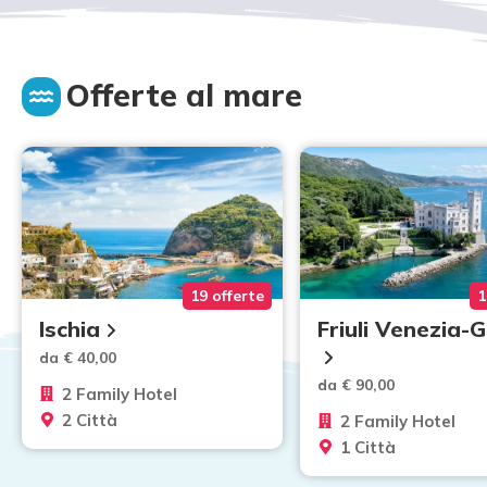
Offerte al mare
19 offerte
1
Ischia
Friuli Venezia-G
da € 40,00
da € 90,00
2 Family Hotel
2 Città
2 Family Hotel
1 Città