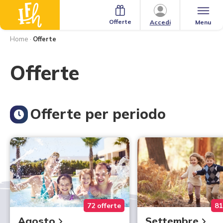
Offerte
Menu
Accedi
Home
·
Offerte
Offerte
Offerte per periodo
72 offerte
81
Agosto
Settembre