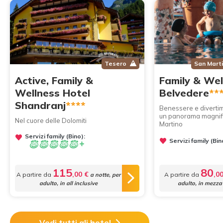
Tesero
San Marti
Active, Family &
Family & Wel
Wellness Hotel
Belvedere
**
Shandranj
****
Benessere e divertime
un panorama magnific
Nel cuore delle Dolomiti
Martino
Servizi family (Bino):
Servizi family (Bin
115
80
,00 €
,0
A partire da
A partire da
a notte, per
adulto, in all inclusive
adulto, in mezza
Vedi tutti gli hotel