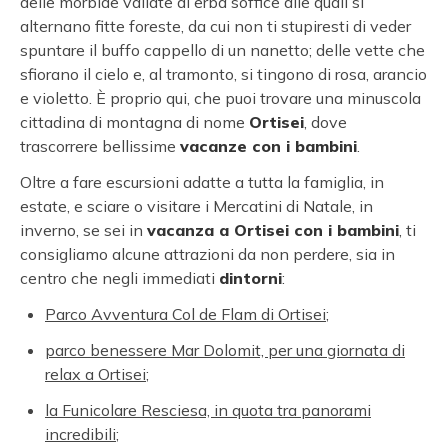
delle morbide vallate di erba soffice alle quali si
alternano fitte foreste, da cui non ti stupiresti di veder
spuntare il buffo cappello di un nanetto; delle vette che
sfiorano il cielo e, al tramonto, si tingono di rosa, arancio
e violetto. È proprio qui, che puoi trovare una minuscola
cittadina di montagna di nome
Ortisei
, dove
trascorrere bellissime
vacanze con i bambini
.
Oltre a fare escursioni adatte a tutta la famiglia, in
estate, e sciare o visitare i Mercatini di Natale, in
inverno, se sei in
vacanza a Ortisei con i bambini
, ti
consigliamo alcune attrazioni da non perdere, sia in
centro che negli immediati
dintorni
:
Parco Avventura Col de Flam di Ortisei
;
parco benessere Mar Dolomit, per una giornata di
relax a Ortisei
;
la Funicolare Resciesa, in quota tra panorami
incredibili
;