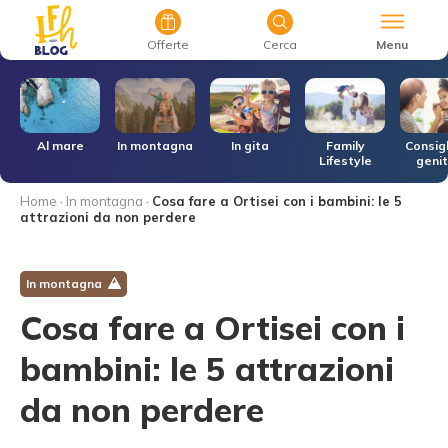
Menu
Offerte
Cerca
r
Al mare
In montagna
In gita
Family
Consigl
Lifestyle
genit
Home
·
In montagna
·
Cosa fare a Ortisei con i bambini: le 5
attrazioni da non perdere
In montagna
Cosa fare a Ortisei con i
bambini: le 5 attrazioni
da non perdere