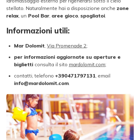
idromassaggio esterno per rigenerarsi sotto il cielo
stellato. Naturalmente hai a disposizione anche
zone
relax
, un
Pool Bar
,
aree gioco
,
spogliatoi
.
Informazioni utili:
Mar Dolomit
,
Via Promenade 2
;
per informazioni aggiornate su aperture e
biglietti
consulta il sito
mardolomit.com
;
contatti, telefono
+390471797131
, email
info@mardolomit.com
.