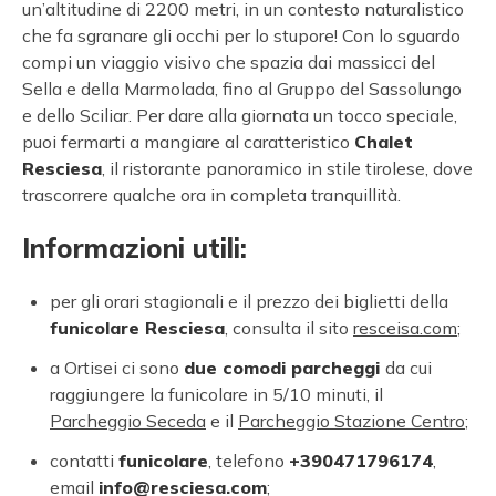
un’altitudine di 2200 metri, in un contesto naturalistico
che fa sgranare gli occhi per lo stupore! Con lo sguardo
compi un viaggio visivo che spazia dai massicci del
Sella e della Marmolada, fino al Gruppo del Sassolungo
e dello Sciliar. Per dare alla giornata un tocco speciale,
puoi fermarti a mangiare al caratteristico
Chalet
Resciesa
, il ristorante panoramico in stile tirolese, dove
trascorrere qualche ora in completa tranquillità.
Informazioni utili:
per gli orari stagionali e il prezzo dei biglietti della
funicolare Resciesa
, consulta il sito
resceisa.com
;
a Ortisei ci sono
due comodi parcheggi
da cui
raggiungere la funicolare in 5/10 minuti, il
Parcheggio Seceda
e il
Parcheggio Stazione Centro
;
contatti
funicolare
, telefono
+390471796174
,
email
info@resciesa.com
;