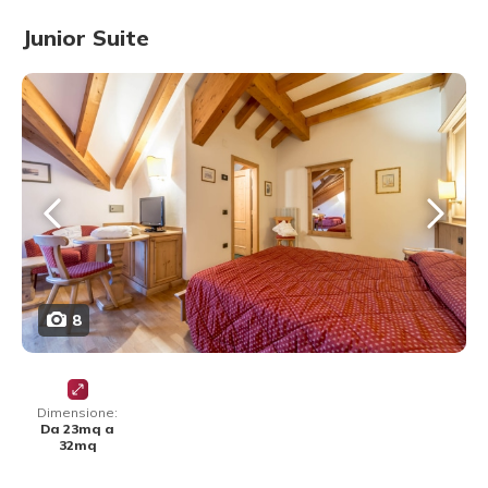
Junior Suite
8
Dimensione:
Da 23mq a
32mq