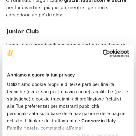
Gli animatori organizzano
giochi, laboratori e uscite
,
per far divertire i più piccoli, mentre i genitori si
concedono un po’ di relax.
Junior Club
I ragazzi più grandicelli possono divertirsi con il nostro
junior club
! Gli animatori infatti propongono diversi
programmi e attività per i ragazzini dagli 8 anni in
su
: gare con i go-kart, tornei di tennis, di ping pong, di
calcio tennis… è impossibile annoiarsi al Park Hotel
Abbiamo a cuore la tua privacy
Sport!
Utilizziamo cookie propri e di terze parti per finalità:
tecniche (necessari per la navigazione), analitiche (per le
statistiche) e cookie traccianti / di profilazione (relativi
La nostra mascotte Mark
alle Tue preferenze) per mostrarti pubblicità
personalizzata sulla base della navigazione delle pagine
del sito. Il titolare del trattamento è
Consorzio Italy
Bambini vi presento la nostra mascotte,
Mark
lo Scoiattolo, un tenero scoiattolino
nato
Family Hotels
, contattabile all'email:
proprio nel grande parco alberato che circonda
business@italyfamilyhotels.it
. Al fine di revocare il