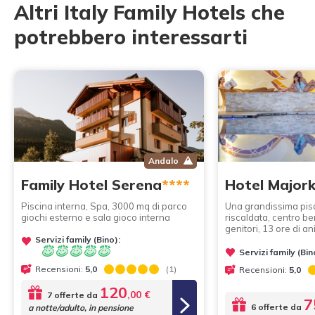
Altri Italy Family Hotels che
potrebbero interessarti
Andalo
Family Hotel Serena
****
Hotel Major
Piscina interna, Spa, 3000 mq di parco
Una grandissima pisc
giochi esterno e sala gioco interna
riscaldata, centro be
genitori, 13 ore di a
Servizi family (Bino):
Servizi family (Bin
Recensioni:
5,0
(1)
Recensioni:
5,0
120
,00 €
7 offerte da
7
6 offerte da
a notte/adulto, in pensione