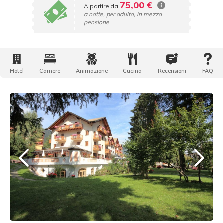
75,00 €
A partire da
a notte, per adulto, in mezza
pensione
Hotel
Camere
Animazione
Cucina
Recensioni
FAQ