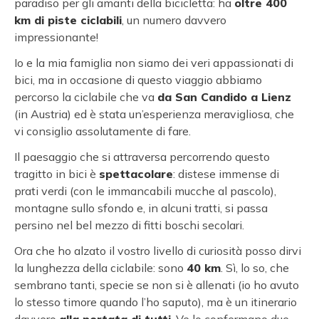
paradiso per gli amanti della bicicletta: ha
oltre 400
km di piste ciclabili
, un numero davvero
impressionante!
Io e la mia famiglia non siamo dei veri appassionati di
bici, ma in occasione di questo viaggio abbiamo
percorso la ciclabile che va
da San Candido a Lienz
(in Austria) ed è stata un’esperienza meravigliosa, che
vi consiglio assolutamente di fare.
Il paesaggio che si attraversa percorrendo questo
tragitto in bici è
spettacolare
: distese immense di
prati verdi (con le immancabili mucche al pascolo),
montagne sullo sfondo e, in alcuni tratti, si passa
persino nel bel mezzo di fitti boschi secolari.
Ora che ho alzato il vostro livello di curiosità posso dirvi
la lunghezza della ciclabile: sono
40 km
. Sì, lo so, che
sembrano tanti, specie se non si è allenati (io ho avuto
lo stesso timore quando l’ho saputo), ma è un itinerario