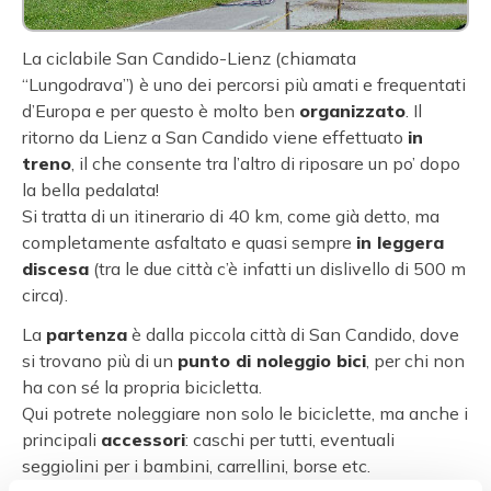
La ciclabile San Candido-Lienz (chiamata
“Lungodrava”) è uno dei percorsi più amati e frequentati
d’Europa e per questo è molto ben
organizzato
. Il
ritorno da Lienz a San Candido viene effettuato
in
treno
, il che consente tra l’altro di riposare un po’ dopo
la bella pedalata!
Si tratta di un itinerario di 40 km, come già detto, ma
completamente asfaltato e quasi sempre
in leggera
discesa
(tra le due città c’è infatti un dislivello di 500 m
circa).
La
partenza
è dalla piccola città di San Candido, dove
si trovano più di un
punto di noleggio bici
, per chi non
ha con sé la propria bicicletta.
Qui potrete noleggiare non solo le biciclette, ma anche i
principali
accessori
: caschi per tutti, eventuali
seggiolini per i bambini, carrellini, borse etc.