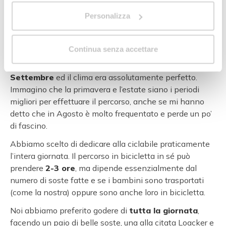
Una volta arrivati a Lienz le biciclette possono essere
Personalizza
lasciate al punto noleggio oppure riportate con sé
indietro
in treno
(il costo è identico, per cui io consiglio
di restituirle).
Continua senza accettare
Noi abbiamo percorso la Lungodrava all’inizio di
Settembre
ed il clima era assolutamente perfetto.
Immagino che la primavera e l’estate siano i periodi
migliori per effettuare il percorso, anche se mi hanno
detto che in Agosto è molto frequentato e perde un po’
di fascino.
Abbiamo scelto di dedicare alla ciclabile praticamente
l’intera giornata. Il percorso in bicicletta in sé può
prendere
2-3 ore
, ma dipende essenzialmente dal
numero di soste fatte e se i bambini sono trasportati
(come la nostra) oppure sono anche loro in bicicletta.
Noi abbiamo preferito godere di
tutta la giornata
,
facendo un paio di belle soste, una alla citata Loacker e