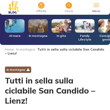
Menu
Offerte
Cerca
r
Al mare
In montagna
In gita
Family
Consigl
Lifestyle
genit
Home
·
In montagna
·
Tutti in sella sulla ciclabile San Candido
– Lienz!
In montagna
Tutti in sella sulla
ciclabile San Candido –
Lienz!