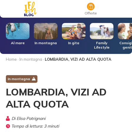
Offerte
r
Al mare
In montagna
In gita
Family
Consigl
Lifestyle
genit
Home
·
In montagna
·
LOMBARDIA, VIZI AD ALTA QUOTA
In montagna
LOMBARDIA, VIZI AD
ALTA QUOTA
Di
Elisa Patrignani
Tempo di lettura:
3
minuti