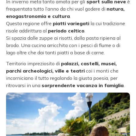
In inverno meta tanto amata per gli
sport sulla neve
è
frequentata tutto l’anno da chi vuol godere di
natura,
enogastronomia e cultura
.
Questa regione offre
piatti variegati
la cui tradizione
risale addirittura al
periodo celtico
.
Si spazia dalle zuppe ai risotti, dalla pasta ripiena al
brodo. Una cucina arricchita con i pesci di fiume o di
lago oltre che dai tanti piatti a base di carne.
Territorio impreziosito di
palazzi, castelli, musei,
parchi archeologici, ville e teatri
coi i monti che
incorniciano il tutto regalando la giusta poesia, per
ritrovarsi in una
sorprendente vacanza in famiglia
.