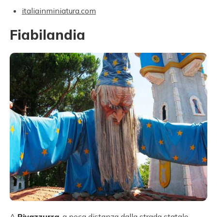
italiainminiatura.com
Fiabilandia
A
Rivazzurra
, a poca distanza dalla strada statale