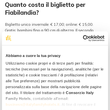
Quanto costa il biglietto per
Fiabilandia?
Biglietto unico invernale: € 17,00; online: € 15,00.
Gratis: bambini fino a 90 cm di altezza. Il secondo
giorno (consecutivo) ingresso gratuito con lo stesso
biglietto. Le tariffe 2026 sono in arrivo!
Info utili per Fiabilandia
Abbiamo a cuore la tua privacy
Utilizziamo cookie propri e di terze parti per finalità:
Dove: Via Gerolamo Cardano, 15 Rivazzurra, 47924
tecniche (necessari per la navigazione), analitiche (per le
Rimini RN
statistiche) e cookie traccianti / di profilazione (relativi
Info: 0541 372064
alle Tue preferenze) per mostrarti pubblicità
personalizzata sulla base della navigazione delle pagine
fiabilandia.it
del sito. Il titolare del trattamento è
Consorzio Italy
Family Hotels
, contattabile all'email:
Fico Bologna
business@italyfamilyhotels.it
. Al fine di revocare il