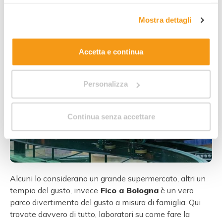
consenso prestato e visualizzare le informazioni
complete sul trattamento dei dati clicca qui:
"gestione
Mostra dettagli
cookie"
. Allo stesso link trovi la nostra informativa
estesa sui cookie.
Accetta e continua
Personalizza
Continua senza accettare
Alcuni lo considerano un grande supermercato, altri un
tempio del gusto, invece
Fico a Bologna
è un vero
parco divertimento del gusto a misura di famiglia. Qui
trovate davvero di tutto, laboratori su come fare la