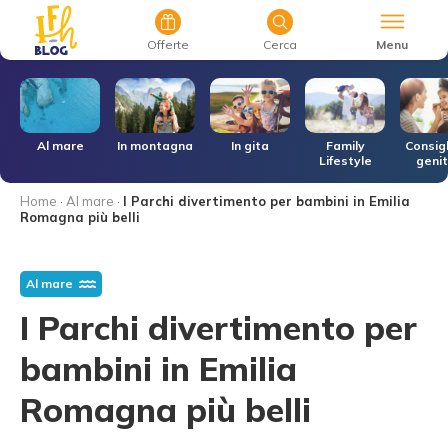
Menu
Offerte
Cerca
r
Al mare
In montagna
In gita
Family
Consigl
Lifestyle
genit
Home
·
Al mare
·
I Parchi divertimento per bambini in Emilia
Romagna più belli
Al mare
I Parchi divertimento per
bambini in Emilia
Romagna più belli