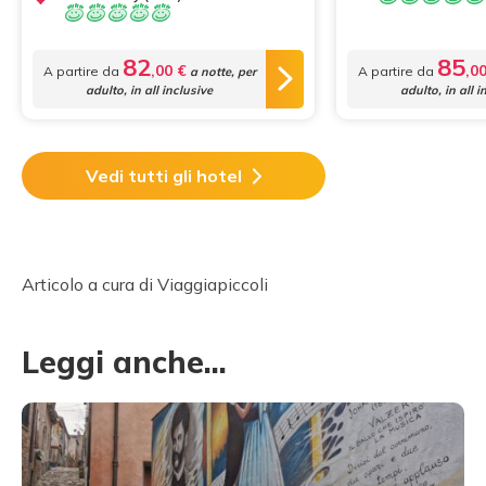
82
85
,00 €
,0
A partire da
A partire da
a notte, per
adulto, in all inclusive
adulto, in all i
Vedi tutti gli hotel
Articolo a cura di Viaggiapiccoli
Leggi anche...