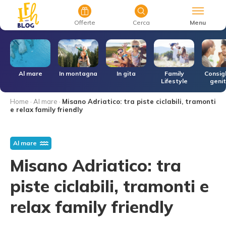
Menu
Offerte
Cerca
r
Al mare
In montagna
In gita
Family
Consigl
Lifestyle
genit
Home
·
Al mare
·
Misano Adriatico: tra piste ciclabili, tramonti
e relax family friendly
Al mare
Misano Adriatico: tra
piste ciclabili, tramonti e
relax family friendly