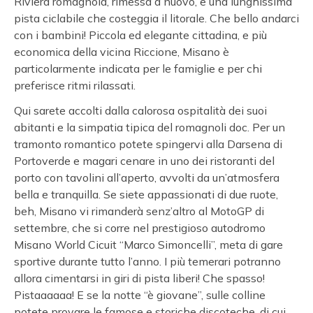
Riviera romagnola, rimessa a nuovo, e una lunghissima
pista ciclabile che costeggia il litorale. Che bello andarci
con i bambini! Piccola ed elegante cittadina, e più
economica della vicina Riccione, Misano è
particolarmente indicata per le famiglie e per chi
preferisce ritmi rilassati.
Qui sarete accolti dalla calorosa ospitalità dei suoi
abitanti e la simpatia tipica del romagnoli doc. Per un
tramonto romantico potete spingervi alla Darsena di
Portoverde e magari cenare in uno dei ristoranti del
porto con tavolini all’aperto, avvolti da un’atmosfera
bella e tranquilla. Se siete appassionati di due ruote,
beh, Misano vi rimanderà senz’altro al MotoGP di
settembre, che si corre nel prestigioso autodromo
Misano World Cicuit “Marco Simoncelli”, meta di gare
sportive durante tutto l’anno. I più temerari potranno
allora cimentarsi in giri di pista liberi! Che spasso!
Pistaaaaaa! E se la notte “è giovane”, sulle colline
potete provare le famose e storiche discoteche, di cui