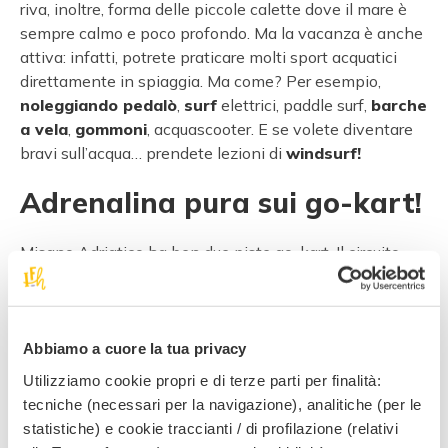
riva, inoltre, forma delle piccole calette dove il mare è
sempre calmo e poco profondo. Ma la vacanza è anche
attiva: infatti, potrete praticare molti sport acquatici
direttamente in spiaggia. Ma come? Per esempio,
noleggiando pedalò
,
surf
elettrici, paddle surf,
barche
a vela
,
gommoni
, acquascooter. E se volete diventare
bravi sull’acqua… prendete lezioni di
windsurf!
Adrenalina pura sui go-kart!
Misano Adriatico ha ben due piste go-kart. Il circuito
Misano Adriatico Santamonica
, con una pista di 900
metri di lunghezza, si trova all’interno del Misano World
Circuit Marco Simoncelli. Potrete noleggiare go kart per
adulti, ragazzi e bambini a partire dagli 8 anni.
Riviera
Abbiamo a cuore la tua privacy
Verde
si trova si trova a
500 metri da Portoverde:
si
Utilizziamo cookie propri e di terze parti per finalità:
possono noleggiare kart di ogni tipo e cilindrata, anche
tecniche (necessari per la navigazione), analitiche (per le
minikart per bambini e kart a 2 posti per correre lungo
statistiche) e cookie traccianti / di profilazione (relativi
la pista di 700 metri. Completamente illuminate, le due