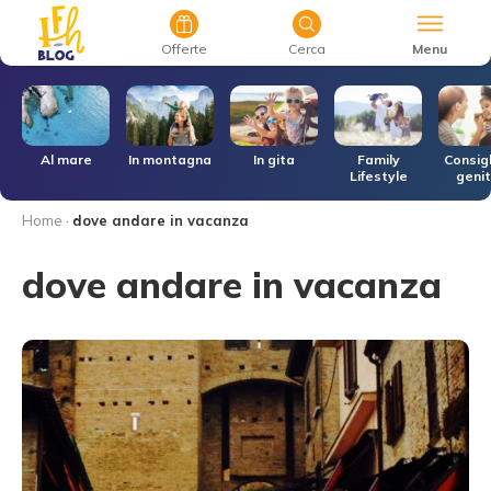
Menu
Offerte
Cerca
r
Al mare
In montagna
In gita
Family
Consigl
Lifestyle
genit
Home
·
dove andare in vacanza
dove andare in vacanza