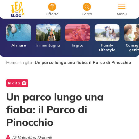
Menu
Offerte
Cerca
r
Al mare
In montagna
In gita
Family
Consigl
Lifestyle
genit
Home
·
In gita
·
Un parco lungo una fiaba: il Parco di Pinocchio
In gita
Un parco lungo una
fiaba: il Parco di
Pinocchio
Di
Valentina Dainelli