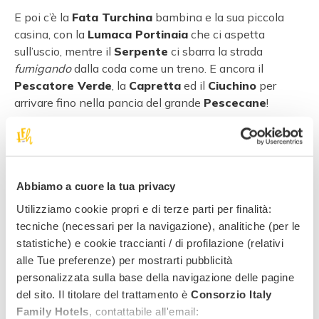
E poi c’è la
Fata Turchina
bambina e la sua piccola
casina, con la
Lumaca Portinaia
che ci aspetta
sull’uscio, mentre il
Serpente
ci sbarra la strada
fumigando
dalla coda come un treno. E ancora il
Pescatore Verde
, la
Capretta
ed il
Ciuchino
per
arrivare fino nella pancia del grande
Pescecane
!
Un
percorso itinerante seguendo le orme di
Pinocchio
,
quello originale
, sicuramente diverso da
quello immaginato da Walt Disney. A completare il
percorso ci sono diversi giochi da fare tutti insieme
Abbiamo a cuore la tua privacy
come la grande
scacchiera a grandezza d’uomo
e il
Utilizziamo cookie propri e di terze parti per finalità:
gioco dell’oca di Pinocchio
, per grandi sfide in
tecniche (necessari per la navigazione), analitiche (per le
famiglia.
statistiche) e cookie traccianti / di profilazione (relativi
E poi ancora il
museo delle
alle Tue preferenze) per mostrarti pubblicità
marionette nelle carrozze di
personalizzata sulla base della navigazione delle pagine
Mangiafuoco
, la
bottega di
del sito. Il titolare del trattamento è
Consorzio Italy
Geppetto
, le
splendide
Family Hotels
, contattabile all'email: