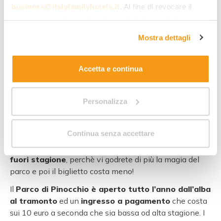
giostre d’epoca
per un salto
business@italyfamilyhotels.it
. Al fine di revocare il
indietro nel tempo, la
nave e la
consenso prestato e visualizzare le informazioni
grotta dei pirati
, il
sentiero
complete sul trattamento dei dati clicca qui:
"gestione
Giostrine d’epoca,
Mostra dettagli
dei bisbigli
ed il
labirinto
.
cookie"
. Allo stesso link trovi la nostra informativa
Parco di Pinocchio
Infine vengono organizzati
estesa sui cookie.
laboratori per bambini,
Accetta e continua
spettacoli teatrali e spettacoli
di marionette.
Personalizza
Informazioni utili
Prima di tutto vi consiglio di
rileggere il libro originale
Continua senza accettare
di Pinocchio
, altrimenti vi troverete spiazzati dai tanti
personaggi
. Secondo consiglio se potete
andate
fuori stagione
, perchè vi godrete di più la magia del
parco e poi il biglietto costa meno!
Il
Parco di Pinocchio è aperto tutto l’anno dall’alba
al tramonto
ed un
ingresso a pagamento
che costa
sui 10 euro a seconda che sia bassa od alta stagione. I