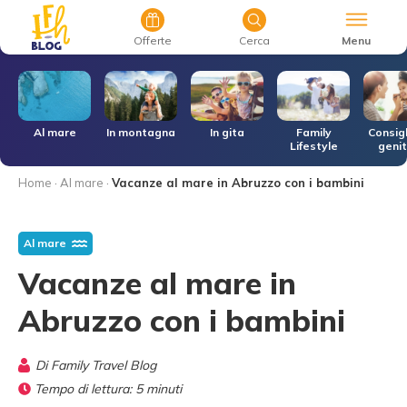
Menu
Offerte
Cerca
r
Al mare
In montagna
In gita
Family
Consigl
Lifestyle
genit
Home
·
Al mare
·
Vacanze al mare in Abruzzo con i bambini
Al mare
Vacanze al mare in
Abruzzo con i bambini
Di
Family Travel Blog
Tempo di lettura:
5
minuti