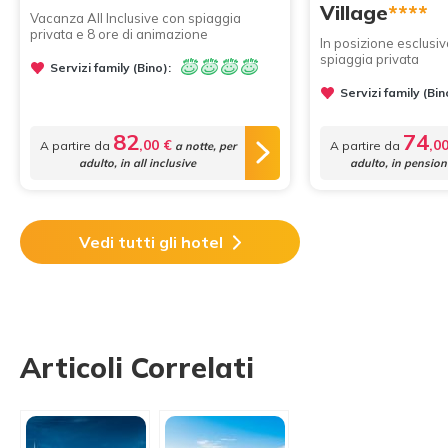
Village
****
Vacanza All Inclusive con spiaggia
privata e 8 ore di animazione
In posizione esclusiv
spiaggia privata
Servizi family (Bino):
Servizi family (Bin
82
74
,00 €
,0
A partire da
A partire da
a notte, per
adulto, in all inclusive
adulto, in pensio
Vedi tutti gli hotel
Articoli Correlati