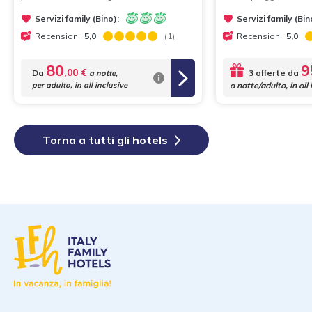
Servizi family (Bino):
Servizi family (Bin
Recensioni:
5,0
(1)
Recensioni:
5,0
80
9
,00 €
Da
3 offerte da
a notte,
per adulto, in all inclusive
a notte/adulto, in all 
Torna a tutti gli hotels