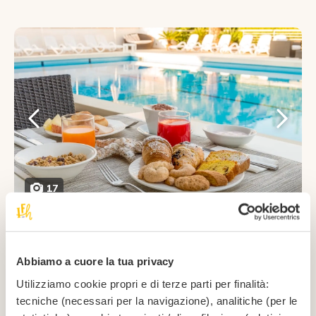
17
Da noi puoi gustare una
cucina autentica
, davvero
genuina e con
ingredienti naturali
, preferibilmente
Abbiamo a cuore la tua privacy
locali. Crediamo molto nell’importanza di portare in
Utilizziamo cookie propri e di terze parti per finalità:
tavola le nostre
tradizioni culinarie
, con un occhio di
tecniche (necessari per la navigazione), analitiche (per le
riguardo alla freschezza e alla presentazione, che deve