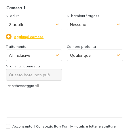
Camera 1:
N. adulti
N. bambini / ragazzi
Aggiungi camera
Trattamento
Camera preferita
N. animali domestici
Questo hotel non può
ospitare animali
Il tuo messaggio
Acconsento il
Consorzio Italy Family Hotels
e tutte le
strutture