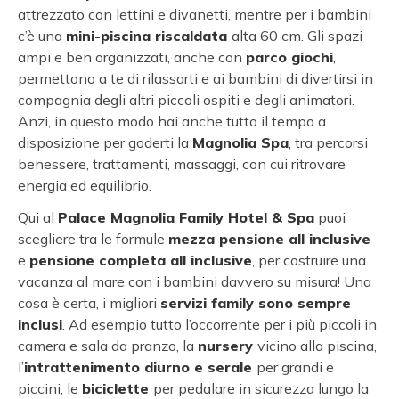
attrezzato con lettini e divanetti, mentre per i bambini
c’è una
mini-piscina riscaldata
alta 60 cm. Gli spazi
ampi e ben organizzati, anche con
parco giochi
,
permettono a te di rilassarti e ai bambini di divertirsi in
compagnia degli altri piccoli ospiti e degli animatori.
Anzi, in questo modo hai anche tutto il tempo a
disposizione per goderti la
Magnolia Spa
, tra percorsi
benessere, trattamenti, massaggi, con cui ritrovare
energia ed equilibrio.
Qui al
Palace Magnolia Family Hotel & Spa
puoi
scegliere tra le formule
mezza pensione all inclusive
e
pensione completa all inclusive
, per costruire una
vacanza al mare con i bambini davvero su misura! Una
cosa è certa, i migliori
servizi family sono sempre
inclusi
. Ad esempio tutto l’occorrente per i più piccoli in
camera e sala da pranzo, la
nursery
vicino alla piscina,
l’
intrattenimento diurno e serale
per grandi e
piccini, le
biciclette
per pedalare in sicurezza lungo la