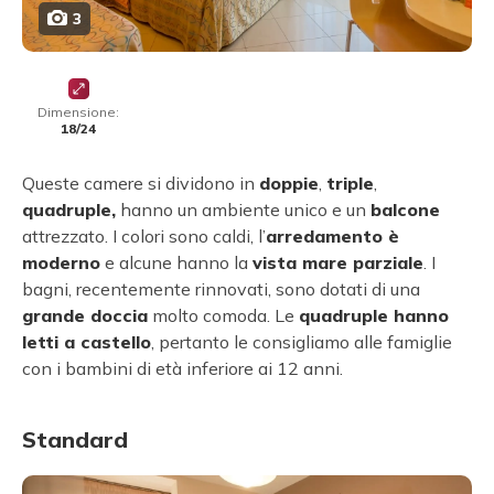
3
Dimensione:
18/24
Queste camere si dividono in
doppie
,
triple
,
quadruple,
hanno un ambiente unico e un
balcone
attrezzato. I colori sono caldi, l’
arredamento è
moderno
e alcune hanno la
vista mare parziale
. I
bagni, recentemente rinnovati, sono dotati di una
grande doccia
molto comoda. Le
quadruple hanno
letti a castello
, pertanto le consigliamo alle famiglie
con i bambini di età inferiore ai 12 anni.
Standard