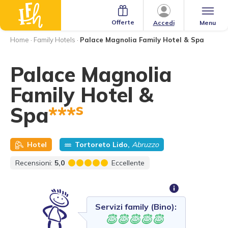
Offerte
Menu
Accedi
Home
·
Family Hotels
·
Palace Magnolia Family Hotel & Spa
Palace Magnolia
Family Hotel &
s
Spa
***
Hotel
Tortoreto Lido,
Abruzzo
Recensioni:
5,0
Eccellente
Servizi family (Bino):