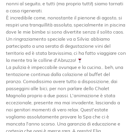
nonni al seguito, e tutti (ma proprio tutti!) siamo tornati
a casa rigenerati.
È incredibile come, nonostante il pienone di agosto, si
respiri una tranquillità assoluta, specialmente in piscina
dove le mie bimbe si sono divertite senza il solito caos.
Un ringraziamento speciale va a Silvia: abbiamo
partecipato a una serata di degustazione vini del
territorio ed è stata bravissima, ci ha fatto viaggiare con
la mente tra le colline d'Abruzzo!
La pulizia è impeccabile ovunque e la cucina... beh, una
tentazione continua dalla colazione al buffet del
pranzo. Comodissimo avere tutto a disposizione, dai
passeggini alle bici, per non parlare dello Chalet
Magnolia proprio a due passi. L'animazione è stata
eccezionale, presente ma mai invadente, lasciando a
noi genitori momenti di vero relax. Quest'estate
vogliamo assolutamente provare la Spa che ci è
mancata l'anno scorso. Una garanzia di educazione e
cortesia che oggi è merce rara. A presto! Elia