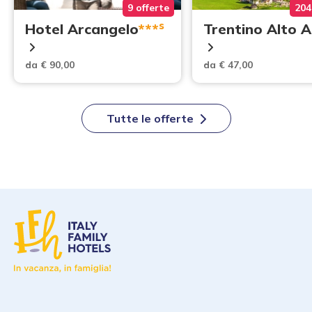
9 offerte
204
s
Hotel Arcangelo
***
Trentino Alto 
da € 90,00
da € 47,00
Tutte le offerte