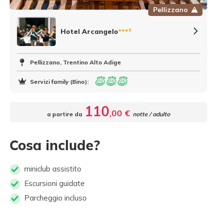
Pellizzano
s
Hotel Arcangelo
***
Pellizzano, Trentino Alto Adige
Servizi family (Bino):
110
,00 €
a partire da
notte / adulto
Cosa include?
miniclub assistito
Escursioni guidate
Parcheggio incluso