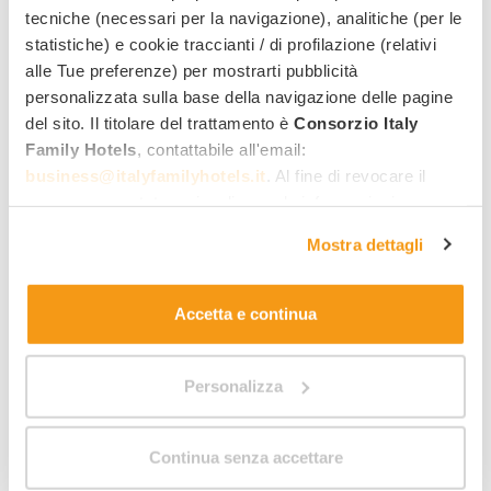
tecniche (necessari per la navigazione), analitiche (per le
statistiche) e cookie traccianti / di profilazione (relativi
alle Tue preferenze) per mostrarti pubblicità
personalizzata sulla base della navigazione delle pagine
Richiedi informazioni per
del sito. Il titolare del trattamento è
Consorzio Italy
Family Hotels
, contattabile all'email:
questa offerta
!
business@italyfamilyhotels.it
. Al fine di revocare il
consenso prestato e visualizzare le informazioni
complete sul trattamento dei dati clicca qui:
"gestione
Miglior tariffa family
Mostra dettagli
cookie"
. Allo stesso link trovi la nostra informativa
Quotazione rapida per mail
estesa sui cookie.
Risposta diretta dall’hotel
Accetta e continua
Nome
Cognome
Personalizza
Indirizzo email
Numero di telefono
Continua senza accettare