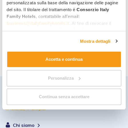
personalizzata sulla base della navigazione delle pagine
Condividi con altre famiglie
recensioni
ed
1
del sito. Il titolare del trattamento è
Consorzio Italy
esperienze di vacanza
nei nostri hotel.
Family Hotels
, contattabile all'email:
business@italyfamilyhotels.it
. Al fine di revocare il
Gestisci tutte le
richieste di preventivo
2
consenso prestato e visualizzare le informazioni
inviate ai nostri hotel.
complete sul trattamento dei dati clicca qui:
"gestione
Mostra dettagli
cookie"
. Allo stesso link trovi la nostra informativa
Accesso a iniziative riservate
(sconti,
3
estesa sui cookie.
offerte vacanza, eventi di Italy Family Hotels).
Accetta e continua
Personalizza
Continua senza accettare
Chi siamo