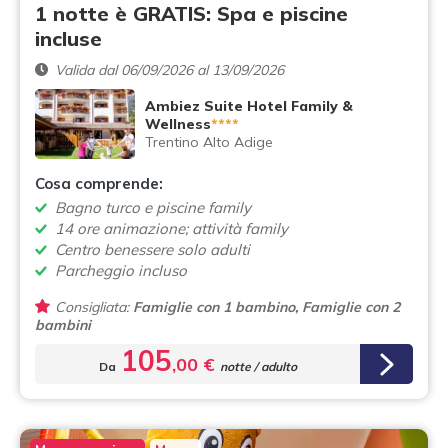
1 notte è GRATIS: Spa e piscine
incluse
Valida dal 06/09/2026 al 13/09/2026
Ambiez Suite Hotel Family &
Wellness
****
Trentino Alto Adige
Cosa comprende:
Bagno turco e piscine family
14 ore animazione; attività family
Centro benessere solo adulti
Parcheggio incluso
Consigliata:
Famiglie con 1 bambino, Famiglie con 2
bambini
105
,00 €
Da
notte / adulto