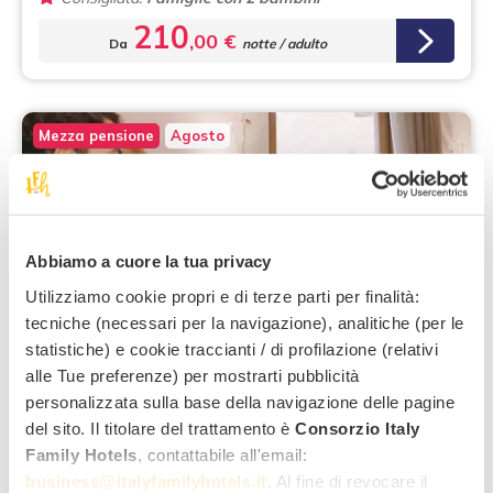
210
,00 €
Da
notte / adulto
Mezza pensione
Agosto
Abbiamo a cuore la tua privacy
Dolomiti - Marilleva
Utilizziamo cookie propri e di terze parti per finalità:
tecniche (necessari per la navigazione), analitiche (per le
Offerta prenota prima -8%
statistiche) e cookie traccianti / di profilazione (relativi
Valida dal 23/08/2026 al 30/08/2026
alle Tue preferenze) per mostrarti pubblicità
personalizzata sulla base della navigazione delle pagine
s
Hotel Val di Sole
***
del sito. Il titolare del trattamento è
Consorzio Italy
Trentino Alto Adige
Family Hotels
, contattabile all'email:
business@italyfamilyhotels.it
. Al fine di revocare il
Cosa comprende: