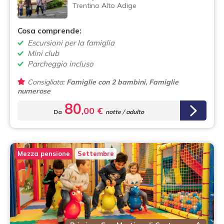
Trentino Alto Adige
Cosa comprende:
Escursioni per la famiglia
Mini club
Parcheggio incluso
Consigliata:
Famiglie con 2 bambini, Famiglie
numerose
80
,00 €
Da
notte / adulto
Mezza pensione
Settembre