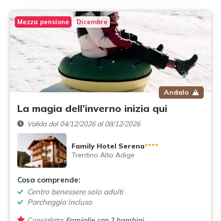
Mezza pensione
Dicembre
Andalo
La magia dell’inverno inizia qui
Valida dal 04/12/2026 al 08/12/2026
Family Hotel Serena
****
Trentino Alto Adige
Cosa comprende:
Centro benessere solo adulti
Parcheggio incluso
Consigliata:
Famiglie con 2 bambini