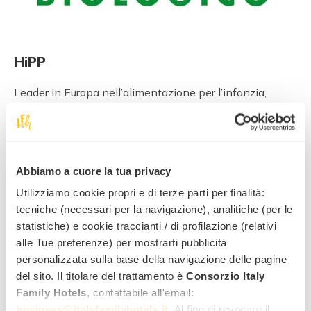
HiPP
Leader in Europa nell’alimentazione per l’infanzia,
l’azienda offre prodotti per lo svezzamento di qualità
superiore grazie a ricette naturali e genuine che
utilizzano solo le migliori materie prime biologiche.
I bambini hanno bisogno di delicatezza, cura e
Abbiamo a cuore la tua privacy
attenzione fin dai primi momenti di vita.
HiPP ha scelto di dedicarsi con amore e responsabilità
Utilizziamo cookie propri e di terze parti per finalità:
a questa missione nell’alimentazione del bambino,
tecniche (necessari per la navigazione), analitiche (per le
nell’igiene e protezione della sua pelle.
statistiche) e cookie traccianti / di profilazione (relativi
alle Tue preferenze) per mostrarti pubblicità
personalizzata sulla base della navigazione delle pagine
del sito. Il titolare del trattamento è
Consorzio Italy
Family Hotels
, contattabile all'email:
business@italyfamilyhotels.it
. Al fine di revocare il