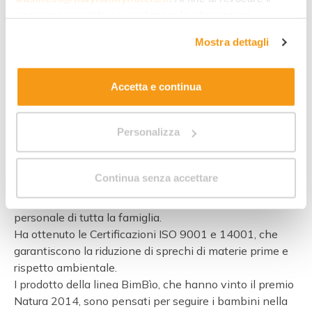
consenso prestato e visualizzare le informazioni
complete sul trattamento dei dati clicca qui:
"gestione
Mostra dettagli
cookie"
. Allo stesso link trovi la nostra informativa
estesa sui cookie.
Accetta e continua
Personalizza
Flora
Continua senza accettare
Flora da 27 anni realizza con serietà e passione
prodotti 100% bio certificati per la cura e l’igiene
personale di tutta la famiglia.
Ha ottenuto le Certificazioni ISO 9001 e 14001, che
garantiscono la riduzione di sprechi di materie prime e
rispetto ambientale.
I prodotto della linea BimBìo, che hanno vinto il premio
Natura 2014, sono pensati per seguire i bambini nella