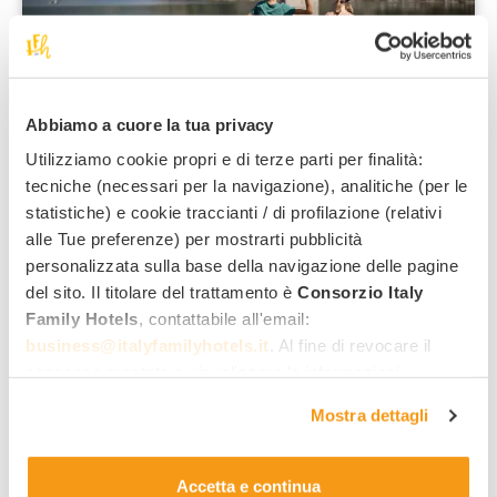
Resia
Abbiamo a cuore la tua privacy
Gersti's Fun Deal – Kids & Teens
Special
Utilizziamo cookie propri e di terze parti per finalità:
tecniche (necessari per la navigazione), analitiche (per le
Valida dal 27/08/2026 al 01/09/2026
statistiche) e cookie traccianti / di profilazione (relativi
alle Tue preferenze) per mostrarti pubblicità
DAS GERSTL Family Retreat
*****
Trentino Alto Adige
personalizzata sulla base della navigazione delle pagine
del sito. Il titolare del trattamento è
Consorzio Italy
Cosa comprende:
Family Hotels
, contattabile all'email:
Centro benessere solo adulti
business@italyfamilyhotels.it
. Al fine di revocare il
Centro benessere family
consenso prestato e visualizzare le informazioni
Bevande ai pasti
complete sul trattamento dei dati clicca qui:
"gestione
Parcheggio incluso
Mostra dettagli
cookie"
. Allo stesso link trovi la nostra informativa
804
estesa sui cookie.
,00 €
Da
notte / adulto
Accetta e continua