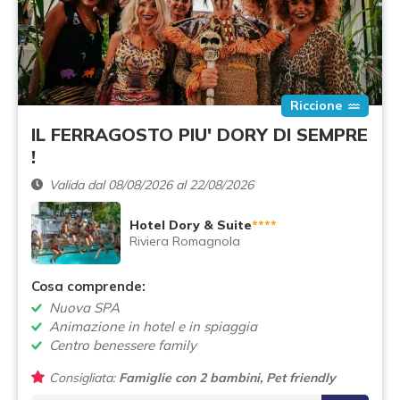
Riccione
IL FERRAGOSTO PIU' DORY DI SEMPRE
!
Valida dal 08/08/2026 al 22/08/2026
Hotel Dory & Suite
****
Riviera Romagnola
Cosa comprende:
Nuova SPA
Animazione in hotel e in spiaggia
Centro benessere family
Consigliata:
Famiglie con 2 bambini, Pet friendly