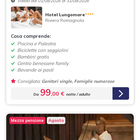
Valida dal 01/08/2026 al 31/08/2026
Hotel Lungomare
****
Riviera Romagnola
Cosa comprende:
Piscina e Palestra
Biciclette con seggiolini
Bambini gratis
Centro benessere family
Bevande ai pasti
Consigliata:
Genitori single, Famiglie numerose
99
,00 €
Da
notte / adulto
Mezza pensione
Agosto