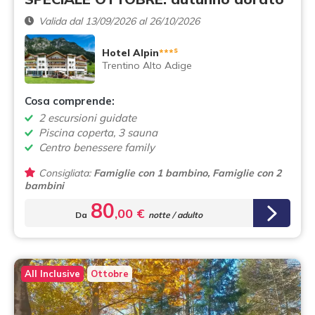
Valida dal 13/09/2026 al 26/10/2026
s
Hotel Alpin
***
Trentino Alto Adige
Cosa comprende:
2 escursioni guidate
Piscina coperta, 3 sauna
Centro benessere family
Consigliata:
Famiglie con 1 bambino, Famiglie con 2
bambini
80
,00 €
Da
notte / adulto
All Inclusive
Ottobre