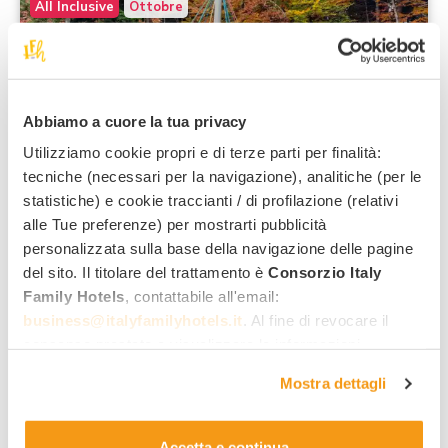
All Inclusive
Ottobre
Abbiamo a cuore la tua privacy
Andalo
Utilizziamo cookie propri e di terze parti per finalità:
tecniche (necessari per la navigazione), analitiche (per le
Fuga d'Autunno all'Alpino: anche
statistiche) e cookie traccianti / di profilazione (relativi
Weekend nel…
alle Tue preferenze) per mostrarti pubblicità
Valida dal 20/09/2026 al 01/11/2026
personalizzata sulla base della navigazione delle pagine
del sito. Il titolare del trattamento è
Consorzio Italy
s
Alpino Baby Family
***
Family Hotels
, contattabile all'email:
Trentino Alto Adige
business@italyfamilyhotels.it
. Al fine di revocare il
consenso prestato e visualizzare le informazioni
Cosa comprende:
complete sul trattamento dei dati clicca qui:
"gestione
Gaiasplash, il family acquapark
Mostra dettagli
cookie"
. Allo stesso link trovi la nostra informativa
Assistenza Infant 0/3 anni
estesa sui cookie.
All Inclusive
Accetta e continua