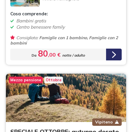
Cosa comprende:
Bambini gratis
Centro benessere family
Consigliata:
Famiglie con 1 bambino, Famiglie con 2
bambini
80
,00 €
Da
notte / adulto
Mezza pensione
Ottobre
Vipiteno
SPECIALE OTTOBRE: autunno dorato