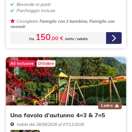
Bevande ai pasti
Parcheggio incluso
Consigliata:
Famiglie con 1 bambino, Famiglie con
neonati
150
,00 €
Da
notte / adulto
All Inclusive
Ottobre
Ledro
Una favola d’autunno 4=3 & 7=5
Valida dal 26/09/2026 al 07/11/2026