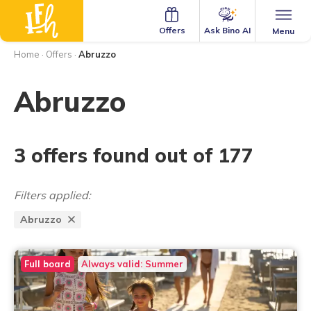
Ask Bino AI
Offers
Menu
Home
·
Offers
·
Abruzzo
Abruzzo
3 offers found out of 177
Filters applied:
Abruzzo
Full board
Always valid: Summer