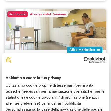
Half board
Always valid: Summer
Alba Adriatica
FAMILY HOTEL... AND SO MUCH MORE!
Valid from 14/01/2026 to 30/09/2026
Hotel Doge
***
Abbiamo a cuore la tua privacy
Abruzzo
Utilizziamo cookie propri e di terze parti per finalità:
tecniche (necessari per la navigazione), analitiche (per le
What it includes:
statistiche) e cookie traccianti / di profilazione (relativi
Welcome gift for pets
alle Tue preferenze) per mostrarti pubblicità
Recommended:
Families with 1 child, Pet friendly
personalizzata sulla base della navigazione delle pagine