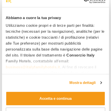
Abbiamo a cuore la tua privacy
3 offerte da 60,00 €
Utilizziamo cookie propri e di terze parti per finalità:
tecniche (necessari per la navigazione), analitiche (per le
statistiche) e cookie traccianti / di profilazione (relativi
alle Tue preferenze) per mostrarti pubblicità
Alla scoperta di Alba
personalizzata sulla base della navigazione delle pagine
Adriatica
del sito. Il titolare del trattamento è
Consorzio Italy
Family Hotels
, contattabile all'email:
business@italyfamilyhotels.it
. Al fine di revocare il
consenso prestato e visualizzare le informazioni
complete sul trattamento dei dati clicca qui:
"gestione
Mostra dettagli
cookie"
. Allo stesso link trovi la nostra informativa
estesa sui cookie.
Accetta e continua