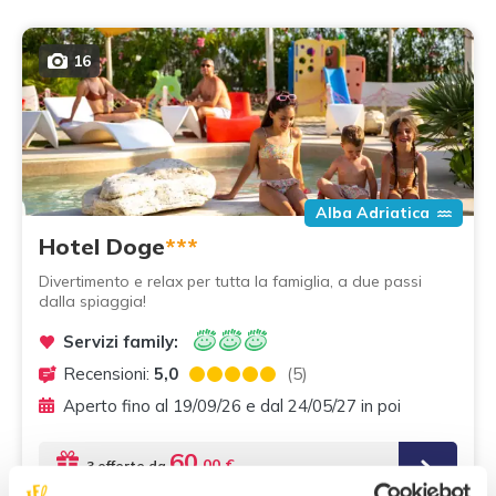
16
Alba Adriatica
Hotel Doge
***
Divertimento e relax per tutta la famiglia, a due passi
dalla spiaggia!
Servizi family:
Recensioni:
5,0
(5)
Aperto fino al 19/09/26 e dal 24/05/27 in poi
60
,00 €
3 offerte da
a notte/adulto, in mezza pensione