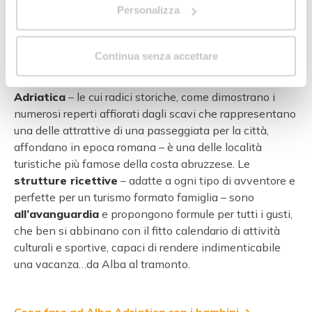
Personalizza
Continua senza accettare
Conosciuta come
la Spiaggia d’Argento
,
Alba
Adriatica
– le cui radici storiche, come dimostrano i
numerosi reperti affiorati dagli scavi che rappresentano
una delle attrattive di una passeggiata per la città,
affondano in epoca romana – è una delle località
turistiche più famose della costa abruzzese. Le
strutture ricettive
– adatte a ogni tipo di avventore e
perfette per un turismo formato famiglia – sono
all’avanguardia
e propongono formule per tutti i gusti,
che ben si abbinano con il fitto calendario di attività
culturali e sportive, capaci di rendere indimenticabile
una vacanza…da Alba al tramonto.
Cosa fare ad Alba Adriatica con i bambini