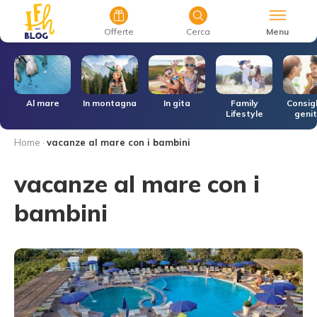
Menu
Offerte
Cerca
r
Al mare
In montagna
In gita
Family
Consigl
Lifestyle
genit
Home
·
vacanze al mare con i bambini
vacanze al mare con i
bambini