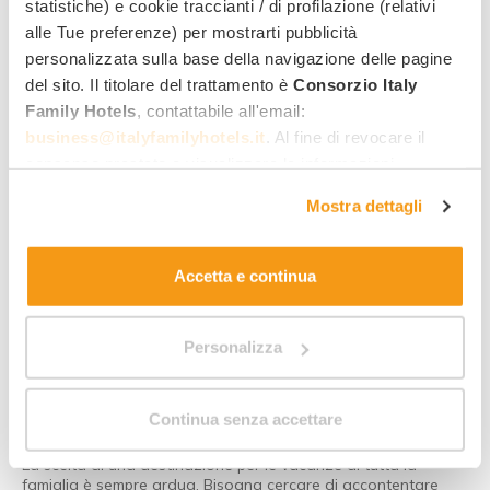
statistiche) e cookie traccianti / di profilazione (relativi
5 belle spiagge per le famiglie in Val
alle Tue preferenze) per mostrarti pubblicità
di Cornia, in Toscana
personalizzata sulla base della navigazione delle pagine
Vi ho da poco parlato della Val di Cornia qui sul blog di Italy
del sito. Il titolare del trattamento è
Consorzio Italy
Family Hotels, con una piccola panoramica …
Family Hotels
, contattabile all'email:
Leggi di più
business@italyfamilyhotels.it
. Al fine di revocare il
consenso prestato e visualizzare le informazioni
complete sul trattamento dei dati clicca qui:
"gestione
Mostra dettagli
cookie"
. Allo stesso link trovi la nostra informativa
estesa sui cookie.
Accetta e continua
Al mare
Personalizza
Cesenatico, ideale per una vacanza in
Continua senza accettare
famiglia
La scelta di una destinazione per le vacanze di tutta la
famiglia è sempre ardua. Bisogna cercare di accontentare