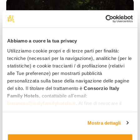
Abbiamo a cuore la tua privacy
Utilizziamo cookie propri e di terze parti per finalità:
tecniche (necessari per la navigazione), analitiche (per le
statistiche) e cookie traccianti / di profilazione (relativi
alle Tue preferenze) per mostrarti pubblicità
Fare una passeggiata notturna per
personalizzata sulla base della navigazione delle pagine
del sito. Il titolare del trattamento è
Consorzio Italy
ammirare le lucciole
Family Hotels
, contattabile all'email:
business@italyfamilyhotels.it
. Al fine di revocare il
Quello delle lucciole è un fenomeno che si può
consenso prestato e visualizzare le informazioni
osservare negli ambienti naturali incontaminati,
complete sul trattamento dei dati clicca qui:
"gestione
accanto alle zone boschive, dalla metà di Maggio ai
Mostra dettagli
cookie"
. Allo stesso link trovi la nostra informativa
primi di Giugno circa e, contrariamente a quello che si
estesa sui cookie.
pensa, è realizzabile anche in alcuni parchi delle grandi