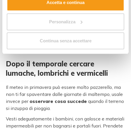
Accetta e continua
città.
A Milano, ad esempio, si organizzano vere e proprie
passeggiate notturne
per ammirare
“la lusiroela
”, la
Personalizza
lucciolata presso il Parco delle Cave. In queste occasioni
è sufficiente avere nello zainetto una torcia per
Continua senza accettare
illuminare il sentiero e tenere gli occhi bene aperti in
cerca dei bagliori intermittenti delle lucciole.
Dopo il temporale cercare
lumache, lombrichi e vermicelli
Il meteo in primavera può essere molto pazzerello, ma
non ti far spaventare dalle giornate di maltempo, usale
invece per
osservare cosa succede
quando il terreno
si inzuppa di pioggia.
Vesti adeguatamente i bambini, con galosce e materiali
impermeabili per non bagnarsi e portali fuori. Prendete