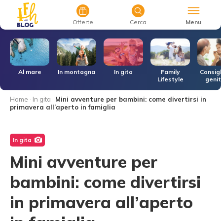
Menu
Offerte
Cerca
r
Al mare
In montagna
In gita
Family
Consigl
Lifestyle
genit
Home
·
In gita
·
Mini avventure per bambini: come divertirsi in
primavera all’aperto in famiglia
In gita
Mini avventure per
bambini: come divertirsi
in primavera all’aperto