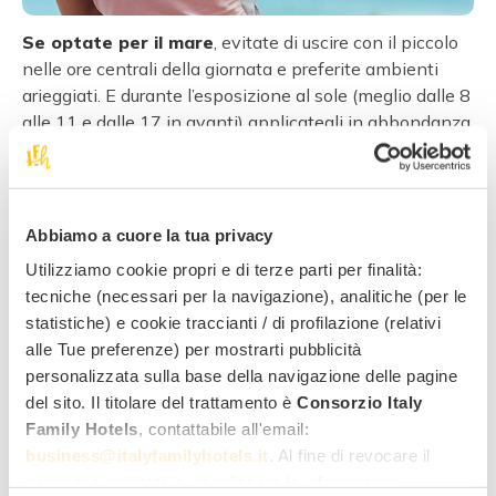
Se optate per il mare
, evitate di uscire con il piccolo
nelle ore centrali della giornata e preferite ambienti
arieggiati. E durante l’esposizione al sole (meglio dalle 8
alle 11 e dalle 17 in avanti) applicategli in abbondanza
una crema ad alta protezione e non dimenticargli
indossare un cappellino. Aspettate un’ora e mezza/due
prima del bagnetto in mare se ha mangiato tanto e
asciugatelo con cura prima di rivestirlo. Come per gli
Abbiamo a cuore la tua privacy
adulti è bene bere tanto, e per il bebè è sufficiente il
Utilizziamo cookie propri e di terze parti per finalità:
latte. Ma che spiaggia scegliere? L’ideale sono le
tecniche (necessari per la navigazione), analitiche (per le
spiagge “a misura di bambino” per avere tutto a portata
statistiche) e cookie traccianti / di profilazione (relativi
di mano, servizi compresi. Molti dei nostri hotel hanno
alle Tue preferenze) per mostrarti pubblicità
spiagge con queste caratteristiche!
personalizzata sulla base della navigazione delle pagine
Anche la montagna è consigliata
, perfetta se il
del sito. Il titolare del trattamento è
Consorzio Italy
vostro bimbo ha poche settimane. Ma cercate di
Family Hotels
, contattabile all'email:
evitare altitudini elevate (sopra i 2000 metri), o
business@italyfamilyhotels.it
. Al fine di revocare il
soggiorni troppo brevi, che non permettono
consenso prestato e visualizzare le informazioni