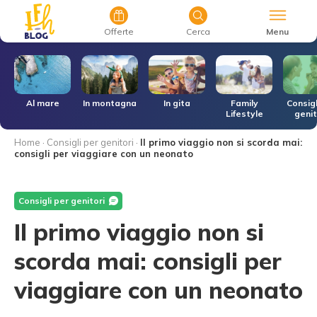
Menu
Offerte
Cerca
r
Al mare
In montagna
In gita
Family
Consigl
Lifestyle
genit
Home
·
Consigli per genitori
·
Il primo viaggio non si scorda mai:
consigli per viaggiare con un neonato
Consigli per genitori
Il primo viaggio non si
scorda mai: consigli per
viaggiare con un neonato