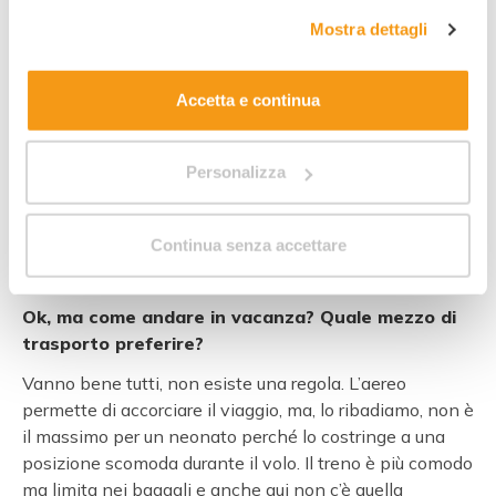
l’adattamento fisiologico al cambio di quota. Le
complete sul trattamento dei dati clicca qui:
"gestione
Mostra dettagli
escursioni? Vanno benissimo, a patto che scegliate
cookie"
. Allo stesso link trovi la nostra informativa
passeggiate non troppo lunghe e impegnative, anche
estesa sui cookie.
perché un neonato non è ancora pronto per essere
Accetta e continua
trasportato “a spalla”. E in valigia, cosa mettere? Se la
meta è in un posto caldo e soleggiato è sufficiente un
abbigliamento chiaro e leggero, di fibre naturali, che
Personalizza
lascino braccia e gambe scoperte, un cappellino chiaro
e possibilmente con visiera o falda ampia per
Continua senza accettare
proteggerlo meglio e un maglioncino di cotone per la
sera.
Ok, ma come andare in vacanza? Quale mezzo di
trasporto preferire?
Vanno bene tutti, non esiste una regola. L’aereo
permette di accorciare il viaggio, ma, lo ribadiamo, non è
il massimo per un neonato perché lo costringe a una
posizione scomoda durante il volo. Il treno è più comodo
ma limita nei bagagli e anche qui non c’è quella