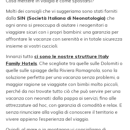
Cosa mettere in valigia e come spostarsi?
Molti dei consigli che vi suggeriamo sono stati forniti
dalla
SIN (Società Italiana di Neonatologia)
che
ogni anno si preoccupa di aiutare i neogenitori a
viaggiare sicuri con i propri bambini: una garanzia per
affrontare le vacanze con serenità e in totale sicurezza
insieme ai vostri cuccioli.
Innanzi tutto
ci sono le nostre strutture Italy
Family Hotels
. Che scegliate tra quelle sulle Dolomiti o
quelle sulle spiagge della Riviera Romagnola, sono la
soluzione perfetta per una vacanza senza problemi, a
maggior ragione se viaggiate con bimbi molto piccoli,
perché da noi trovate tutto ciò che può servire per una
vacanza con neonati: dalla pappa ai servizi, fino alle
attrezzature ad hoc, con garanzia di comodità e relax. E
senza rinunciare alla voglia di conoscere il territorio e
vivere appieno l’esperienza del viaggio.
Quindi, al mare o in montagna vi consigliamo di