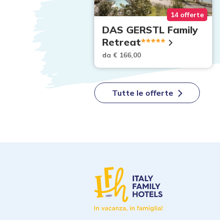
10 offerte
14 offerte
aio
DAS GERSTL Family
Retreat
*****
,00
da € 166,00
Tutte le offerte