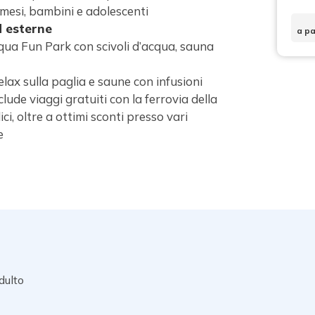
 mesi, bambini e adolescenti
d esterne
a pa
Aqua Fun Park con scivoli d’acqua, sauna
lax sulla paglia e saune con infusioni
clude viaggi gratuiti con la ferrovia della
ci, oltre a ottimi sconti presso vari
e
dulto