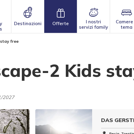
I nostri
Camere
y
Destinazioni
Offerte
servizi family
tema
s
stay free
cape-2 Kids sta
1/2027
DAS GERSTL
Resia, Trenti