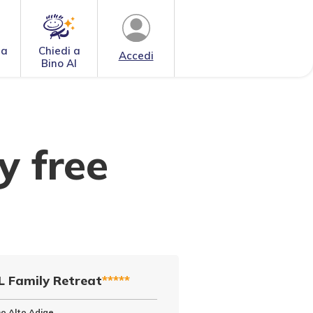
 a
Chiedi a
Accedi
Bino AI
y free
 Family Retreat
*****
no Alto Adige