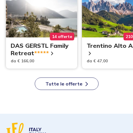
14 offerte
210
DAS GERSTL Family
Trentino Alto 
Retreat
*****
da € 166,00
da € 47,00
Tutte le offerte