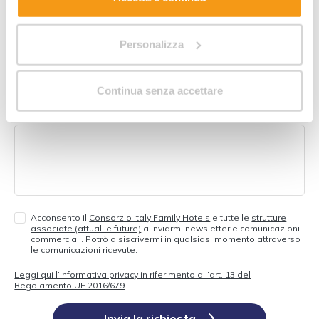
Trattamento
Camera preferita
Personalizza
N. animali domestici
Continua senza accettare
Il tuo messaggio
Acconsento il
Consorzio Italy Family Hotels
e tutte le
strutture
associate (attuali e future)
a inviarmi newsletter e comunicazioni
commerciali. Potrò disiscrivermi in qualsiasi momento attraverso
le comunicazioni ricevute.
Leggi qui l’informativa privacy in riferimento all’art. 13 del
Regolamento UE 2016/679
Invia la richiesta