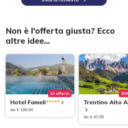
Non è l'offerta giusta? Ecco
altre idee...
13 offerte
204
s
Hotel Fameli
****
Trentino Alto 
da € 100,00
da € 47,00