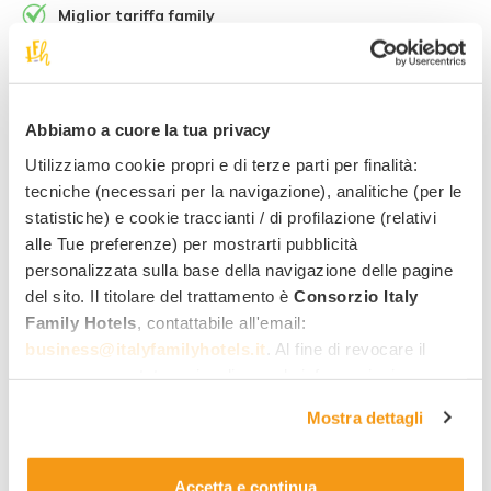
Miglior tariffa family
Quotazione rapida per mail
Risposta diretta dall’hotel
Abbiamo a cuore la tua privacy
Nome
Cognome
Utilizziamo cookie propri e di terze parti per finalità:
tecniche (necessari per la navigazione), analitiche (per le
Indirizzo email
Numero di telefono
statistiche) e cookie traccianti / di profilazione (relativi
alle Tue preferenze) per mostrarti pubblicità
personalizzata sulla base della navigazione delle pagine
Data di arrivo
Data di partenza
del sito. Il titolare del trattamento è
Consorzio Italy
Family Hotels
, contattabile all'email:
business@italyfamilyhotels.it
. Al fine di revocare il
Camera 1:
consenso prestato e visualizzare le informazioni
complete sul trattamento dei dati clicca qui:
"gestione
N. adulti
N. bambini / ragazzi
Mostra dettagli
cookie"
. Allo stesso link trovi la nostra informativa
estesa sui cookie.
Aggiungi camera
Accetta e continua