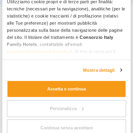
Utilizziamo cookie propri e di terze parti per finalità:
tecniche (necessari per la navigazione), analitiche (per le
statistiche) e cookie traccianti / di profilazione (relativi
alle Tue preferenze) per mostrarti pubblicità
personalizzata sulla base della navigazione delle pagine
del sito. Il titolare del trattamento è
Consorzio Italy
Richiedi informazioni per
Family Hotels
, contattabile all'email:
questa offerta
!
business@italyfamilyhotels.it
. Al fine di revocare il
consenso prestato e visualizzare le informazioni
complete sul trattamento dei dati clicca qui:
"gestione
Miglior tariffa family
Mostra dettagli
cookie"
. Allo stesso link trovi la nostra informativa
Quotazione rapida per mail
estesa sui cookie.
Accetta e continua
Risposta diretta dall’hotel
Nome
Cognome
Personalizza
Indirizzo email
Numero di telefono
Continua senza accettare