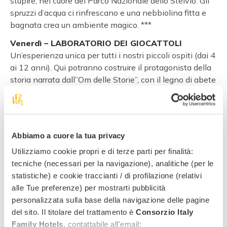
stupire, nel cuore del Parco Nazionale dello Stelvio. Gli
spruzzi d’acqua ci rinfrescano e una nebbiolina fitta e
bagnata crea un ambiente magico. ***
Venerdì – LABORATORIO DEI GIOCATTOLI
Un’esperienza unica per tutti i nostri piccoli ospiti (dai 4
ai 12 anni). Qui potranno costruire il protagonista della
storia narrata dall”Om delle Storie”, con il legno di abete
dei nostri boschi. Al termine del laboratorio verrà
consegnato ad ogni bambino il diploma di costruttore di
giocattoli ed il balocco costruito.
L’appuntamento nel nostro miniclub alle 18:00.
Abbiamo a cuore la tua privacy
Sabato e Domenica – giornate di partenza libere
Utilizziamo cookie propri e di terze parti per finalità:
Se vorrai avrai ancora tempo per un’escursione, una
tecniche (necessari per la navigazione), analitiche (per le
visita ad uno dei tanti Castelli o Musei, perchè no
statistiche) e cookie traccianti / di profilazione (relativi
magari anche ad una emozionante discesa in rafting
alle Tue preferenze) per mostrarti pubblicità
con tutta la famiglia, o una rilassante pedalata sulla
personalizzata sulla base della navigazione delle pagine
ciclabile che attraversa la nostra valle e costeggia il
del sito. Il titolare del trattamento è
Consorzio Italy
torrente Noce, avrai tante cose da fare e vedere che
Family Hotels
, contattabile all'email: