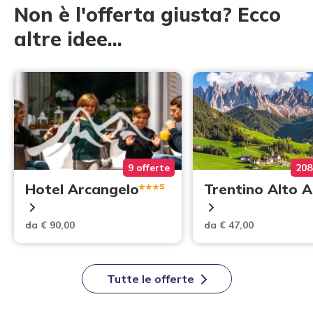
Non è l'offerta giusta? Ecco
altre idee...
9 offerte
208
s
Hotel Arcangelo
***
Trentino Alto 
da € 90,00
da € 47,00
Tutte le offerte