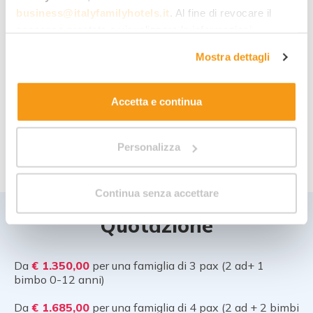
una settimana non basterà…vedrai i tuoi bimbi ti
business@italyfamilyhotels.it
. Al fine di revocare il
chiederanno di tornare, ne siamo certi.
consenso prestato e visualizzare le informazioni
complete sul trattamento dei dati clicca qui:
"gestione
Mostra dettagli
cookie"
. Allo stesso link trovi la nostra informativa
estesa sui cookie.
*
a pagamento, € 5 a persona; transfer non incluso
Accetta e continua
** a pagamento, € 28 a famiglia
Personalizza
*** transfer dall’hotel non incluso
Continua senza accettare
Quotazione
Da
€ 1.350,00
per una famiglia di 3 pax (2 ad+ 1
bimbo 0-12 anni)
Da
€ 1.685,00
per una famiglia di 4 pax (2 ad + 2 bimbi