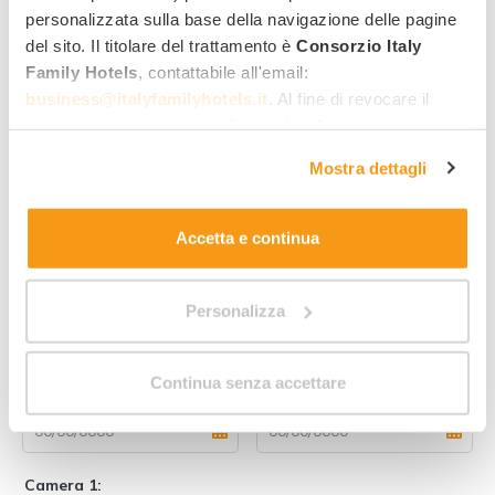
Richiedi informazioni per
personalizzata sulla base della navigazione delle pagine
del sito. Il titolare del trattamento è
Consorzio Italy
questa offerta
!
Family Hotels
, contattabile all'email:
business@italyfamilyhotels.it
. Al fine di revocare il
Miglior tariffa family
consenso prestato e visualizzare le informazioni
complete sul trattamento dei dati clicca qui:
"gestione
Quotazione rapida per mail
Mostra dettagli
cookie"
. Allo stesso link trovi la nostra informativa
Risposta diretta dall’hotel
estesa sui cookie.
Accetta e continua
Nome
Cognome
Personalizza
Indirizzo email
Numero di telefono
Continua senza accettare
Data di arrivo
Data di partenza
Camera 1: