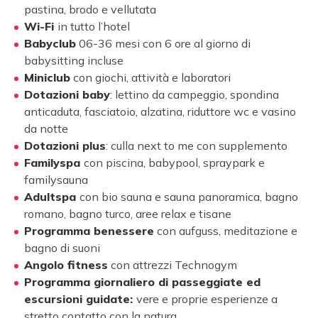
pastina, brodo e vellutata
Wi-Fi
in tutto l’hotel
Babyclub
06-36 mesi con 6 ore al giorno di
babysitting incluse
Miniclub
con giochi, attività e laboratori
Dotazioni baby
: lettino da campeggio, spondina
anticaduta, fasciatoio, alzatina, riduttore wc e vasino
da notte
Dotazioni plus
: culla next to me con supplemento
Familyspa
con piscina, babypool, spraypark e
familysauna
Adultspa
con bio sauna e sauna panoramica, bagno
romano, bagno turco, aree relax e tisane
Programma benessere
con aufguss, meditazione e
bagno di suoni
Angolo fitness
con attrezzi Technogym
Programma giornaliero di passeggiate ed
escursioni guidate:
vere e proprie esperienze a
stretto contatto con la natura