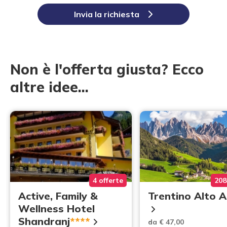
Invia la richiesta
Non è l'offerta giusta? Ecco
altre idee...
4 offerte
208
Active, Family &
Trentino Alto 
Wellness Hotel
Shandranj
****
da € 47,00