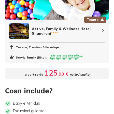
Tesero
Active, Family & Wellness Hotel
Shandranj
****
Tesero, Trentino Alto Adige
Servizi family (Bino):
125
,00 €
a partire da
notte / adulto
Cosa include?
Baby e Miniclub
Escursioni guidate