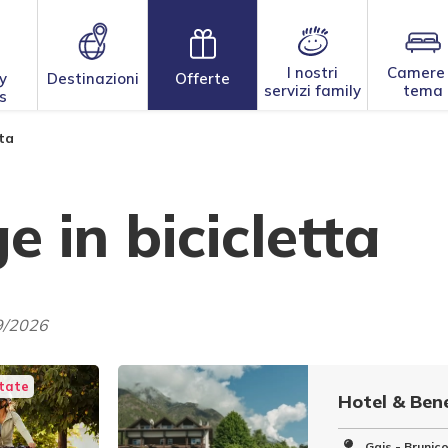
I nostri
Camere
y
Destinazioni
Offerte
servizi family
tema
s
tta
e in bicicletta
9/2026
state
Hotel & Ben
Gais - Brunic