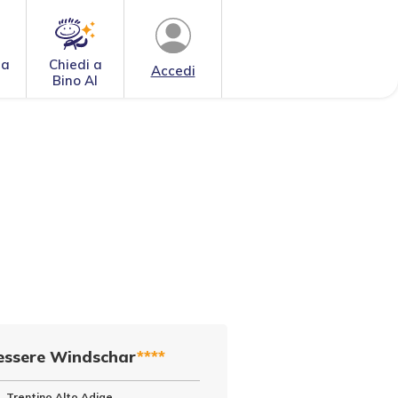
 a
Chiedi a
Accedi
Bino AI
essere Windschar
****
o, Trentino Alto Adige