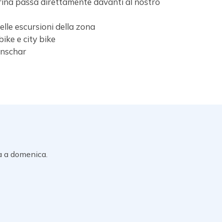
Aurina passa direttamente davanti al nostro
elle escursioni della zona
ike e city bike
inschar
a a domenica.