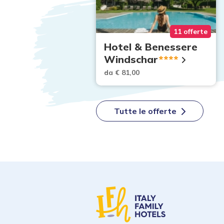
109 offerte
11 offerte
e valida:
Hotel & Benessere
e
Windschar
****
00
da € 81,00
Tutte le offerte