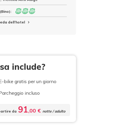
(Bino):
eda dell’hotel
sa include?
E-bike gratis per un giorno
Parcheggio incluso
91
,00 €
partire da
notte / adulto