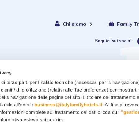
Chi siamo
Family T
Seguici sui social:
Hotels
rivacy
di terze parti per finalità: tecniche (necessari per la navigazione)
ccianti / di profilazione (relativi alle Tue preferenze) per mostrarti
ella navigazione delle pagine del sito. Il titolare del trattamento 
Privacy policy
-
ttabile all'email:
business@italyfamilyhotels.it
. Al fine di revo
informazioni complete sul trattamento dei dati clicca qui:
"gestio
 informativa estesa sui cookie.