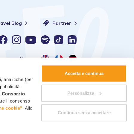
ravel Blog
Partner
Lingua:
Accetta e continua
, analitiche (per
 pubblicità
Personalizza
è
Consorzio
Gestione dei cookie
-
Modifica consensi
care il consenso
ne cookie"
. Allo
Continua senza accettare
Quotazione