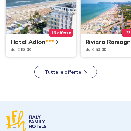
16 offerte
123
Hotel Adlon
***
Riviera Romagn
da € 89,00
da € 59,00
Tutte le offerte