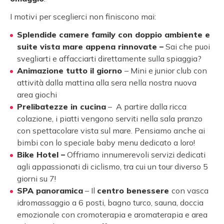
I motivi per sceglierci non finiscono mai:
Splendide camere family con doppio ambiente e
suite vista mare appena rinnovate –
Sai che puoi
svegliarti e affacciarti direttamente sulla spiaggia?
Animazione tutto il giorno
– Mini e junior club con
attività dalla mattina alla sera nella nostra nuova
area giochi
Prelibatezze in cucina
– A partire dalla ricca
colazione, i piatti vengono serviti nella sala pranzo
con spettacolare vista sul mare. Pensiamo anche ai
bimbi con lo speciale baby menu dedicato a loro!
Bike Hotel –
Offriamo innumerevoli servizi dedicati
agli appassionati di ciclismo, tra cui un tour diverso 5
giorni su 7!
SPA panoramica
– Il
centro benessere
con vasca
idromassaggio a 6 posti, bagno turco, sauna, doccia
emozionale con cromoterapia e aromaterapia e area