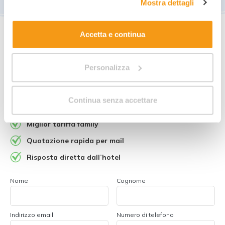
Mostra dettagli
cookie"
. Allo stesso link trovi la nostra informativa
estesa sui cookie.
Accetta e continua
Personalizza
Richiedi informazioni per
questa offerta
!
Continua senza accettare
Miglior tariffa family
Quotazione rapida per mail
Risposta diretta dall’hotel
Nome
Cognome
Indirizzo email
Numero di telefono