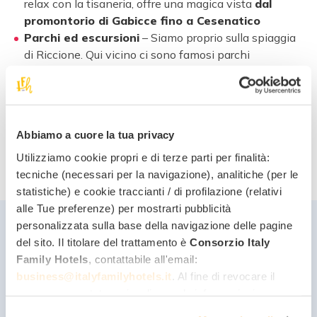
relax con la tisaneria, offre una magica vista
dal
promontorio di Gabicce fino a Cesenatico
Parchi ed escursioni
– Siamo proprio sulla spiaggia
di Riccione. Qui vicino ci sono famosi parchi
divertimento e tanti affascinanti borghi medievali da
visitare.
Che aspetti?
Abbiamo a cuore la tua privacy
Contattaci e fai una richiesta qui sotto per ricevere il
preventivo su misura per te
Utilizziamo cookie propri e di terze parti per finalità:
tecniche (necessari per la navigazione), analitiche (per le
statistiche) e cookie traccianti / di profilazione (relativi
alle Tue preferenze) per mostrarti pubblicità
personalizzata sulla base della navigazione delle pagine
Quotazione
del sito. Il titolare del trattamento è
Consorzio Italy
Family Hotels
, contattabile all'email:
Bambini gratis
fino a 12 anni!
business@italyfamilyhotels.it
. Al fine di revocare il
Cancellazione gratuita fino a 30 giorni dal tuo
consenso prestato e visualizzare le informazioni
arrivo
complete sul trattamento dei dati clicca qui:
"gestione