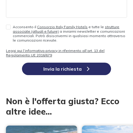
Acconsento il
Consorzio Italy Family Hotels
e tutte le
strutture
associate (attuali e future)
a inviarmi newsletter e comunicazioni
commerciali. Potrò disiscrivermi in qualsiasi momento attraverso
le comunicazioni ricevute.
Leggi qui l’informativa privacy in riferimento all’art. 13 del
Regolamento UE 2016/679
Invia la richiesta
Non è l'offerta giusta? Ecco
altre idee...