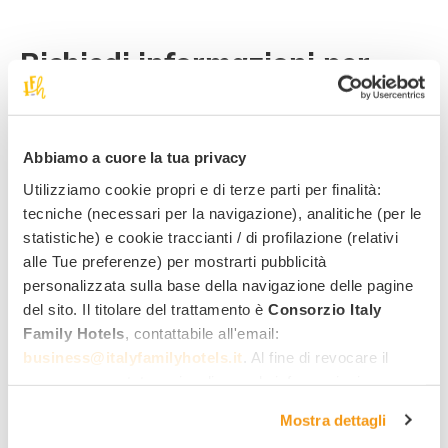
Richiedi informazioni per
questa offerta
!
Miglior tariffa family
Abbiamo a cuore la tua privacy
Quotazione rapida per mail
Utilizziamo cookie propri e di terze parti per finalità:
tecniche (necessari per la navigazione), analitiche (per le
Risposta diretta dall’hotel
statistiche) e cookie traccianti / di profilazione (relativi
alle Tue preferenze) per mostrarti pubblicità
Nome
Cognome
personalizzata sulla base della navigazione delle pagine
del sito. Il titolare del trattamento è
Consorzio Italy
Family Hotels
, contattabile all'email:
Indirizzo email
Numero di telefono
business@italyfamilyhotels.it
. Al fine di revocare il
consenso prestato e visualizzare le informazioni
complete sul trattamento dei dati clicca qui:
"gestione
Data di arrivo
Data di partenza
Mostra dettagli
cookie"
. Allo stesso link trovi la nostra informativa