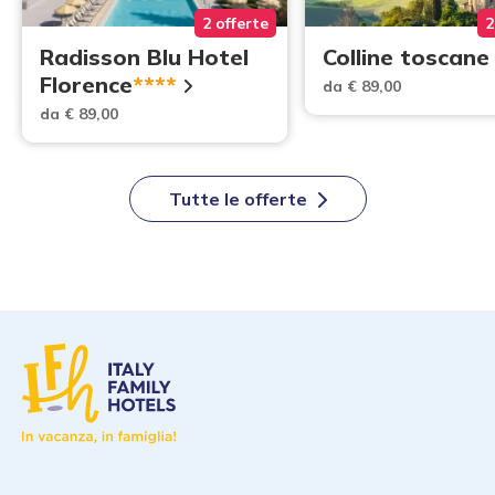
2 offerte
2
Radisson Blu Hotel
Colline toscane
Florence
****
da € 89,00
da € 89,00
Tutte le offerte