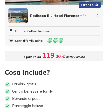
Firenze
Radisson Blu Hotel Florence
****
Firenze, Colline toscane
Servizi family (Bino):
119
,00 €
a partire da
notte / adulto
Cosa include?
Bambini gratis
Centro benessere family
Bevande ai pasti
Parcheggio incluso