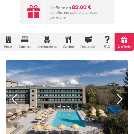
89,00 €
2 offerte da
a notte, per adulto, in mezza
pensione
Hotel
Camere
Animazione
Cucina
Recensioni
FAQ
2
offerte