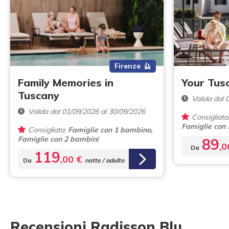
Firenze
Family Memories in
Your Tus
Tuscany
Valida dal 
Valida dal 01/09/2026 al 30/09/2026
Consigliata
Famiglie con
Consigliata:
Famiglie con 1 bambino,
Famiglie con 2 bambini
89
,
Da
119
,00 €
Da
notte / adulto
Recensioni Radisson Blu