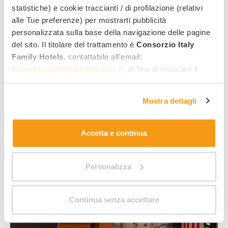
statistiche) e cookie traccianti / di profilazione (relativi
Animazione
alle Tue preferenze) per mostrarti pubblicità
personalizzata sulla base della navigazione delle pagine
del sito. Il titolare del trattamento è
Consorzio Italy
MAXI Gonfiabili
Family Hotels
, contattabile all'email:
Servizio baby sitting su richiesta a pagamento
business@italyfamilyhotels.it
. Al fine di revocare il
Sala multimediale / Cinema
consenso prestato e visualizzare le informazioni
Laboratori creativi
complete sul trattamento dei dati clicca qui:
"gestione
Mostra dettagli
cookie"
. Allo stesso link trovi la nostra informativa
Campo da tennis
estesa sui cookie.
Accetta e continua
Personalizza
Continua senza accettare