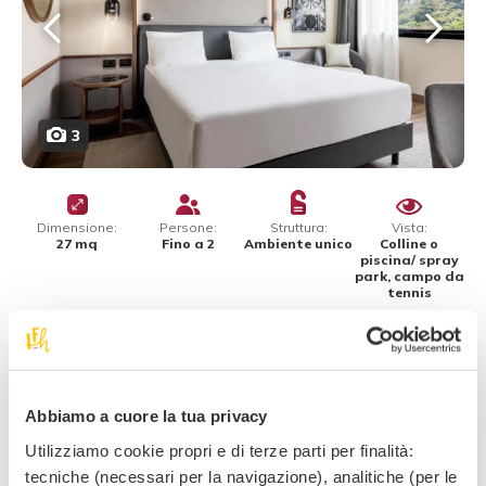
3
Dimensione:
Persone:
Struttura:
Vista:
27 mq
Fino a 2
Ambiente unico
Colline o
piscina/ spray
park, campo da
tennis
Le raffinate Camere Premium offrono un ambiente
unico con
letto king size
, oppure con
2 letti singoli
.
Sono camere moderne e accoglienti, dotate di un bagno
Abbiamo a cuore la tua privacy
con box
doccia
e set per
tè e caffè.
Utilizziamo cookie propri e di terze parti per finalità:
tecniche (necessari per la navigazione), analitiche (per le