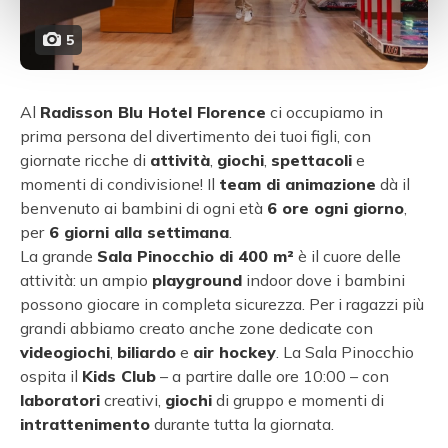
5
Al
Radisson Blu Hotel Florence
ci occupiamo in
prima persona del divertimento dei tuoi figli, con
giornate ricche di
attività
,
giochi
,
spettacoli
e
momenti di condivisione! Il
team di animazione
dà il
benvenuto ai bambini di ogni età
6 ore ogni giorno
,
per
6 giorni alla settimana
.
La grande
Sala Pinocchio di 400 m²
è il cuore delle
attività: un ampio
playground
indoor dove i bambini
possono giocare in completa sicurezza. Per i ragazzi più
grandi abbiamo creato anche zone dedicate con
videogiochi
,
biliardo
e
air hockey
. La Sala Pinocchio
ospita il
Kids Club
– a partire dalle ore 10:00 – con
laboratori
creativi,
giochi
di gruppo e momenti di
intrattenimento
durante tutta la giornata.