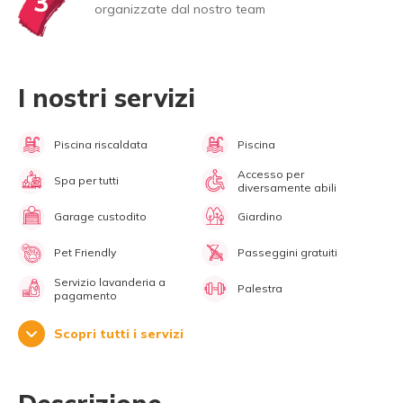
3
organizzate dal nostro team
I nostri servizi
Piscina riscaldata
Piscina
Accesso per
Spa per tutti
diversamente abili
Garage custodito
Giardino
Pet Friendly
Passeggini gratuiti
Servizio lavanderia a
Palestra
pagamento
Scopri tutti i servizi