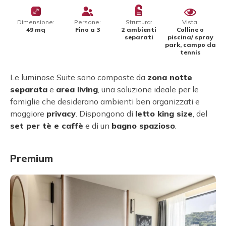
Dimensione:
Persone:
Struttura:
Vista:
49 mq
Fino a 3
2 ambienti
Colline o
separati
piscina/ spray
park, campo da
tennis
Le luminose Suite sono composte da
zona notte
separata
e
area living
, una soluzione ideale per le
famiglie che desiderano ambienti ben organizzati e
maggiore
privacy
. Dispongono di
letto king size
, del
set per tè e caffè
e di un
bagno spazioso
.
Premium