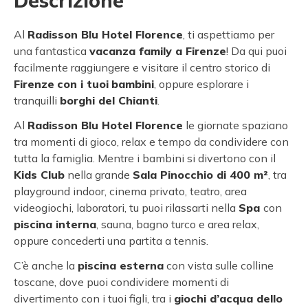
Descrizione
Al
Radisson Blu Hotel Florence
, ti aspettiamo per
una fantastica
vacanza family a Firenze
! Da qui puoi
facilmente raggiungere e visitare il centro storico di
Firenze
con i tuoi
bambini
, oppure esplorare i
tranquilli
borghi del Chianti
.
Al
Radisson Blu Hotel Florence
le giornate spaziano
tra momenti di gioco, relax e tempo da condividere con
tutta la famiglia. Mentre i bambini si divertono con il
Kids Club
nella grande
Sala Pinocchio di 400 m²
, tra
playground indoor, cinema privato, teatro, area
videogiochi, laboratori, tu puoi rilassarti nella
Spa
con
piscina interna
, sauna, bagno turco e area relax,
oppure concederti una partita a tennis.
C’è anche la
piscina esterna
con vista sulle colline
toscane, dove puoi condividere momenti di
divertimento con i tuoi figli, tra i
giochi d’acqua dello