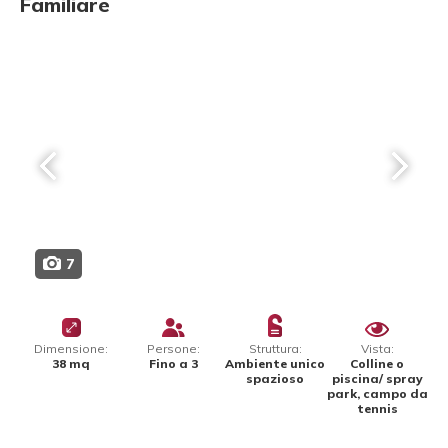
Familiare
7
Dimensione:
Persone:
Struttura:
Vista:
38 mq
Fino a 3
Ambiente unico
Colline o
spazioso
piscina/ spray
park, campo da
tennis