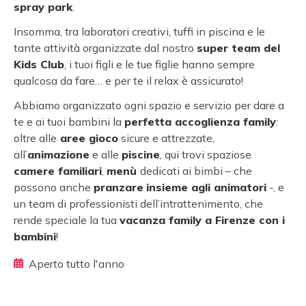
spray park
.
Insomma, tra laboratori creativi, tuffi in piscina e le
tante attività organizzate dal nostro
super team del
Kids Club
, i tuoi figli e le tue figlie hanno sempre
qualcosa da fare… e per te il relax è assicurato!
Abbiamo organizzato ogni spazio e servizio per dare a
te e ai tuoi bambini la
perfetta accoglienza family
:
oltre alle
aree gioco
sicure e attrezzate,
all’
animazione
e alle
piscine
, qui trovi spaziose
camere familiari
,
menù
dedicati ai bimbi – che
possono anche
pranzare
insieme agli animatori
-, e
un team di professionisti dell’intrattenimento, che
rende speciale la tua
vacanza family a Firenze con i
bambini
!
Aperto tutto l'anno