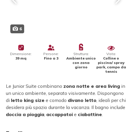
6
Dimensione:
Persone:
Struttura:
Vista:
39 mq
Fino a 3
Ambiente unico
Colline o
con zona
piscina/ spray
giorno
park, campo da
tennis
Le Junior Suite combinano
zona notte e area living
in
un unico ambiente, separato visivamente. Dispongono
di
letto king size
e comodo
divano letto
, ideali per chi
desidera più spazio durante la vacanza. Il bagno include
doccia a pioggia
,
accappatoi
e
ciabattine
.