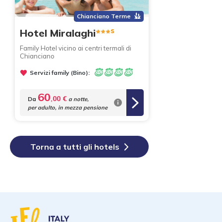
Chianciano Terme
s
Hotel Miralaghi
***
Family Hotel vicino ai centri termali di
Chianciano
Servizi family (Bino):
60
,00 €
Da
a notte,
per adulto, in mezza pensione
Torna a tutti gli hotels