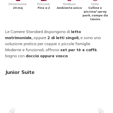
Dimensione:
Persone:
Struttura:
Vista:
24 mq
Fino a 2
Ambiente unico
Colline o
piscina/ spray
park, campo da
tennis
Le Camere Standard dispongono di
letto
matrimoniale,
oppure
2 di letti singoli,
e sono una
soluzione pratica per coppie o piccole famiglie.
Moderne e funzionali, offrono
set per tè e caffè
,
bagno con
doccia oppure vasca
.
Junior Suite