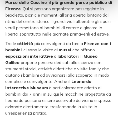
Parco delle Cascine
, il
più grande parco pubblico di
Firenze
. Qui si possono organizzare passeggiate in
bicicletta, picnic e momenti all’aria aperta lontano dal
ritmo del centro storico. I grandi viali alberati e gli spazi
verdi permettono ai bambini di correre e giocare in
libertà, soprattutto nelle giornate primaverili ed estive.
Tra le
attività
più coinvolgenti da fare a
Firenze con i
bambini
, ci sono le visite ai
musei
che offrono
esposizioni interattive
o
laboratori
. Il
Museo
Galileo
propone percorsi dedicati alla scienza con
strumenti storici, attività didattiche e visite family che
aiutano i bambini ad avvicinarsi alla scoperta in modo
semplice e coinvolgente. Anche il
Leonardo
Interactive Museum
è particolarmente adatto ai
bambini dai 7 anni in su: qui le macchine progettate da
Leonardo possono essere osservate da vicino e spesso
azionate direttamente, trasformando la visita in
un’esperienza pratica.