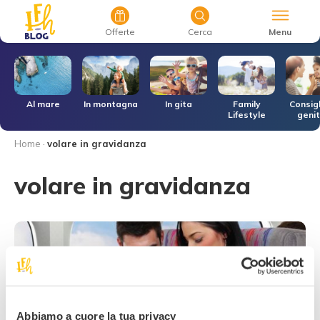
Menu
Offerte
Cerca
r
Al mare
In montagna
In gita
Family
Consigl
Lifestyle
genit
Home
·
volare in gravidanza
volare in gravidanza
Abbiamo a cuore la tua privacy