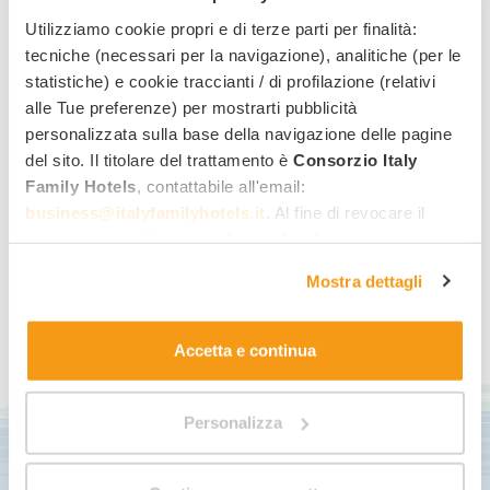
Consigli per genitori
Utilizziamo cookie propri e di terze parti per finalità:
tecniche (necessari per la navigazione), analitiche (per le
Volare in gravidanza, tutto quel che
statistiche) e cookie traccianti / di profilazione (relativi
c’è da sapere.
alle Tue preferenze) per mostrarti pubblicità
personalizzata sulla base della navigazione delle pagine
La scoperta di essere incinta porta spesso noi donne ad
del sito. Il titolare del trattamento è
Consorzio Italy
avere paure infondate e dubbi amletici, primo tra tutti, per …
Family Hotels
, contattabile all'email:
Leggi di più
business@italyfamilyhotels.it
. Al fine di revocare il
consenso prestato e visualizzare le informazioni
complete sul trattamento dei dati clicca qui:
"gestione
Mostra dettagli
cookie"
. Allo stesso link trovi la nostra informativa
estesa sui cookie.
Accetta e continua
Sconti speciali e notizie in
anteprima...
Personalizza
Iscriviti alla newsletter