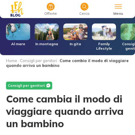
Menu
Offerte
Cerca
r
Al mare
In montagna
In gita
Family
Consigl
Lifestyle
genit
Home
·
Consigli per genitori
·
Come cambia il modo di viaggiare
quando arriva un bambino
Consigli per genitori
Come cambia il modo di
viaggiare quando arriva
un bambino