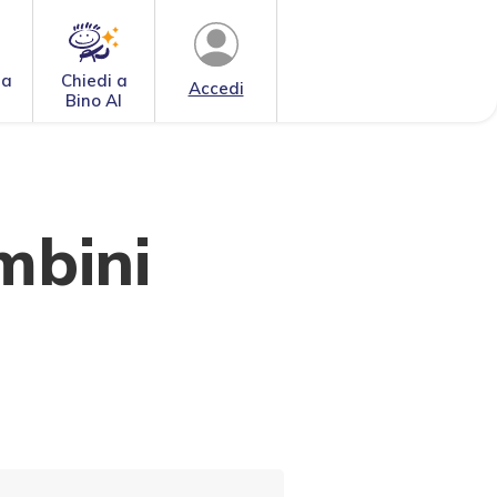
 a
Chiedi a
Accedi
Bino AI
mbini