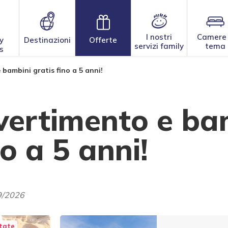
I nostri
Camere
y
Destinazioni
Offerte
servizi family
tema
s
 bambini gratis fino a 5 anni!
ivertimento e ba
no a 5 anni!
9/2026
state