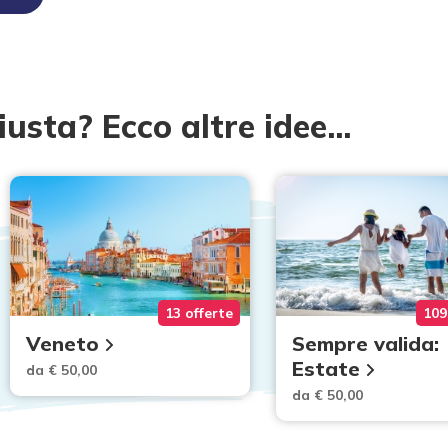
iusta? Ecco altre idee...
13 offerte
109
Veneto
Sempre valida:
Estate
da € 50,00
da € 50,00