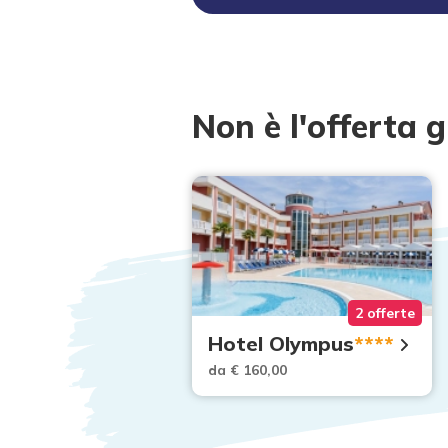
Non è l'offerta g
109 offerte
2 offerte
e valida:
Hotel Olympus
****
e
da € 160,00
00