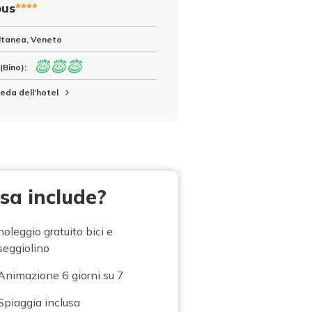
pus
****
Altanea, Veneto
(Bino):
eda dell’hotel
sa include?
noleggio gratuito bici e
seggiolino
Animazione 6 giorni su 7
Spiaggia inclusa