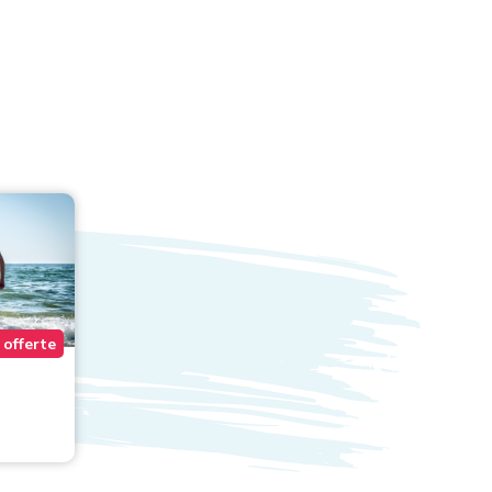
 offerte
2 offerte
Hotel Olympus
****
Venet
da € 160,00
da € 50,00