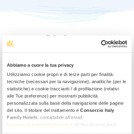
Note e condizioni
La tariffa è completamente rimborsabile fino a 7 giorni
prima dell’arrivo!
Abbiamo a cuore la tua privacy
Utilizziamo cookie propri e di terze parti per finalità:
Richiedi informazioni per
tecniche (necessari per la navigazione), analitiche (per le
statistiche) e cookie traccianti / di profilazione (relativi
questa offerta
!
alle Tue preferenze) per mostrarti pubblicità
personalizzata sulla base della navigazione delle pagine
Miglior tariffa family
del sito. Il titolare del trattamento è
Consorzio Italy
Family Hotels
, contattabile all'email:
Quotazione rapida per mail
business@italyfamilyhotels.it
. Al fine di revocare il
Risposta diretta dall’hotel
consenso prestato e visualizzare le informazioni