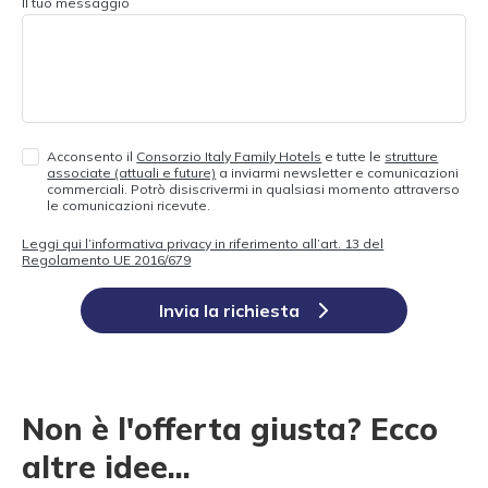
Il tuo messaggio
Acconsento il
Consorzio Italy Family Hotels
e tutte le
strutture
associate (attuali e future)
a inviarmi newsletter e comunicazioni
commerciali. Potrò disiscrivermi in qualsiasi momento attraverso
le comunicazioni ricevute.
Leggi qui l’informativa privacy in riferimento all’art. 13 del
Regolamento UE 2016/679
Invia la richiesta
Non è l'offerta giusta? Ecco
altre idee...