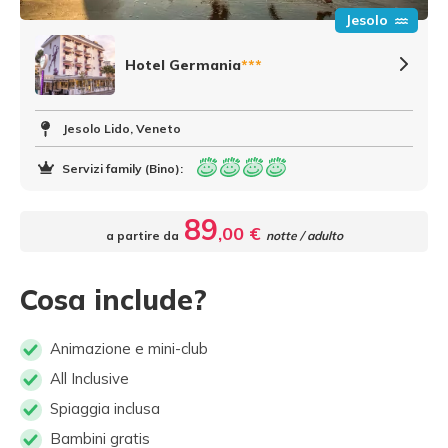
Jesolo
Hotel Germania
***
Jesolo Lido, Veneto
Servizi family (Bino):
89
,00 €
a partire da
notte / adulto
Cosa include?
Animazione e mini-club
All Inclusive
Spiaggia inclusa
Bambini gratis