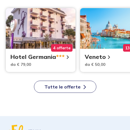
4 offerte
13
Hotel Germania
***
Veneto
da € 79,00
da € 50,00
Tutte le offerte