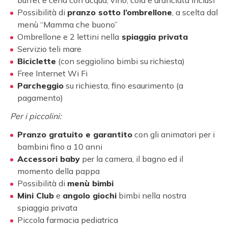
buffet e cena con acqua, vino, cola e aranciata inclusi
Possibilità di
pranzo sotto l’ombrellone
, a scelta dal
menù “Mamma che buono”
Ombrellone e 2 lettini nella
spiaggia privata
Servizio teli mare
Biciclette
(con seggiolino bimbi su richiesta)
Free Internet Wi Fi
Parcheggio
su richiesta, fino esaurimento (a
pagamento)
Per i piccolini:
Pranzo gratuito e garantito
con gli animatori per i
bambini fino a 10 anni
Accessori baby
per la camera, il bagno ed il
momento della pappa
Possibilità di
menù bimbi
Mini Club
e
angolo giochi
bimbi nella nostra
spiaggia privata
Piccola farmacia pediatrica