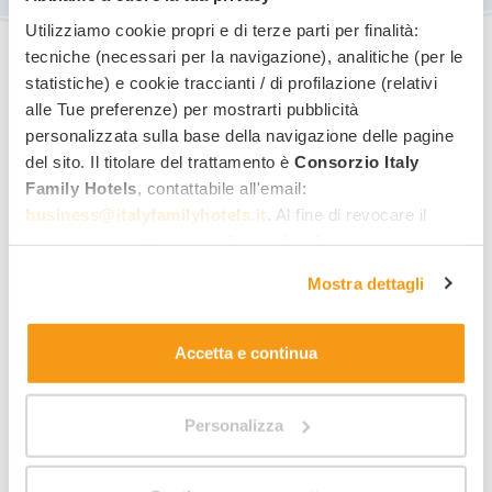
Utilizziamo cookie propri e di terze parti per finalità:
tecniche (necessari per la navigazione), analitiche (per le
statistiche) e cookie traccianti / di profilazione (relativi
alle Tue preferenze) per mostrarti pubblicità
Note e condizioni
personalizzata sulla base della navigazione delle pagine
Offerta valida per soggiorni dal 1 all’10 agosto e dal 23 al
del sito. Il titolare del trattamento è
Consorzio Italy
31 agosto 2026
Family Hotels
, contattabile all'email:
business@italyfamilyhotels.it
. Al fine di revocare il
consenso prestato e visualizzare le informazioni
complete sul trattamento dei dati clicca qui:
"gestione
Richiedi informazioni per
Mostra dettagli
cookie"
. Allo stesso link trovi la nostra informativa
questa offerta
!
estesa sui cookie.
Accetta e continua
Miglior tariffa family
Quotazione rapida per mail
Personalizza
Risposta diretta dall’hotel