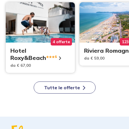
4 offerte
123
Hotel
Riviera Romagn
s
Roxy&Beach
***
da € 59,00
da € 67,00
Tutte le offerte