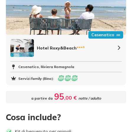
Cesenatico
s
Hotel Roxy&Beach
***
Cesenatico, Riviera Romagnola
Servizi family (Bino):
95
,00 €
a partire da
notte / adulto
Cosa include?
Kit di benvenuto per animali