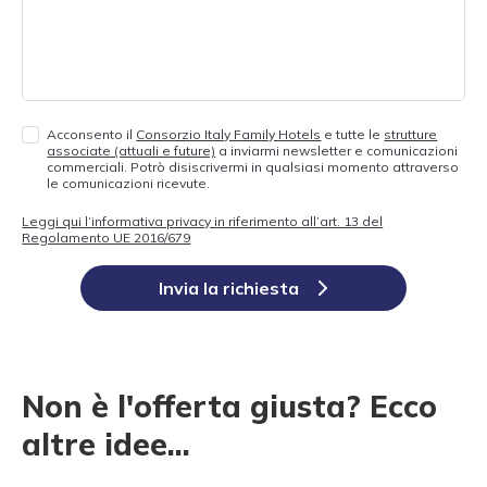
Acconsento il
Consorzio Italy Family Hotels
e tutte le
strutture
associate (attuali e future)
a inviarmi newsletter e comunicazioni
commerciali. Potrò disiscrivermi in qualsiasi momento attraverso
le comunicazioni ricevute.
Leggi qui l’informativa privacy in riferimento all’art. 13 del
Regolamento UE 2016/679
Invia la richiesta
Non è l'offerta giusta? Ecco
altre idee...