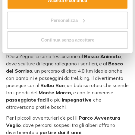
Accetta e continua
famiglie
possono vivere vacanze all’aria aperta tra
boschi, vallate e tante
attività adatte ai bambini
.
Imperdibile l’esplorazione dell’
Oasi Zegna
, un’area
Personalizza
naturale che si estende per oltre
100 km²
tra sentieri,
prati e faggete, perfetta per passeggiate semplici,
escursioni e giochi all’aperto in ogni stagione.
Continua senza accettare
Tra le
esperienze per famiglie
da non perdere presso
l’Oasi Zegna, ci sono l’escursione al
Bosco Animato
,
dove sculture di legno rallegrano i sentieri, e al
Bosco
del Sorriso
, un percorso di circa 4,8 km ideale anche
con bambini e passeggini da trekking. Il divertimento
prosegue con il
Rolba Run
, un bob su rotaia che scende
tra i pendii del
Monte Marca,
e con le numerose
passeggiate
facili
o più
impegnative
che
attraversano prati e boschi.
Per i piccoli avventurieri c’è poi il
Parco Avventura
Veglio
, dove percorsi sospesi tra gli alberi offrono
divertimento a
partire dai 3 anni
.