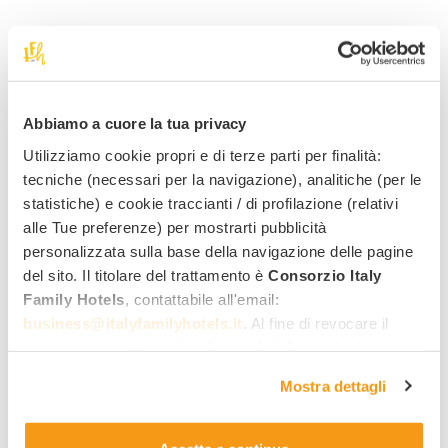
Alla scoperta di Valdilana -
Zegna
Abbiamo a cuore la tua privacy
Utilizziamo cookie propri e di terze parti per finalità:
tecniche (necessari per la navigazione), analitiche (per le
statistiche) e cookie traccianti / di profilazione (relativi
alle Tue preferenze) per mostrarti pubblicità
personalizzata sulla base della navigazione delle pagine
del sito. Il titolare del trattamento è
Consorzio Italy
Family Hotels
, contattabile all'email:
business@italyfamilyhotels.it
. Al fine di revocare il
consenso prestato e visualizzare le informazioni
complete sul trattamento dei dati clicca qui:
"gestione
Mostra dettagli
cookie"
. Allo stesso link trovi la nostra informativa
estesa sui cookie.
Valdilana – Zegna
è una località del
Piemonte
dove le