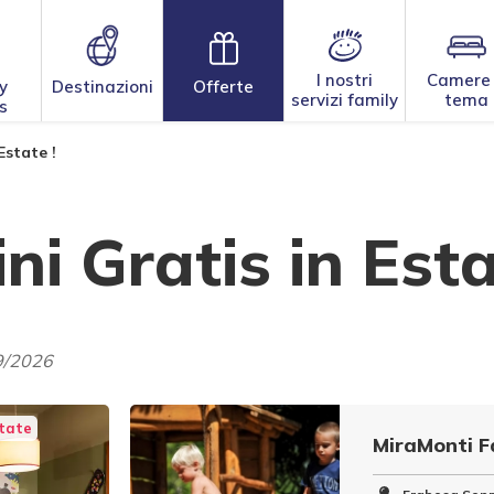
I nostri
Camere
y
Destinazioni
Offerte
servizi family
tema
s
Estate !
i Gratis in Esta
9/2026
state
MiraMonti F