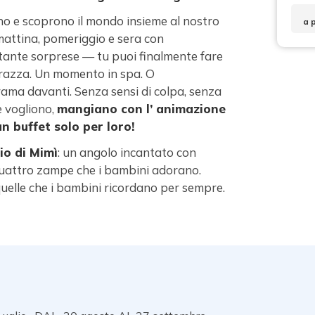
ono e scoprono il mondo insieme al nostro
a 
mattina, pomeriggio e sera con
 tante sorprese — tu puoi finalmente fare
errazza. Un momento in spa. O
rama davanti. Senza sensi di colpa, senza
e vogliono,
mangiano con l’ animazione
n buffet solo per loro!
gio di Mimì
: un angolo incantato con
 quattro zampe che i bambini adorano.
quelle che i bambini ricordano per sempre.