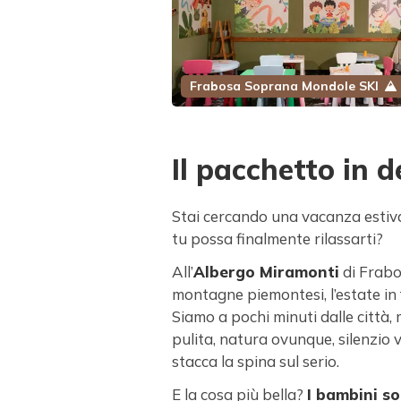
Frabosa Soprana Mondole SKI
Il pacchetto in d
Stai cercando una vacanza estiva
tu possa finalmente rilassarti?
All’
Albergo Miramonti
di Frabo
montagne piemontesi, l’estate in 
Siamo a pochi minuti dalle città, 
pulita, natura ovunque, silenzio v
stacca la spina sul serio.
E la cosa più bella?
I bambini so