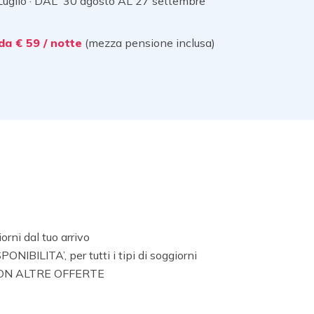
uglio · DAL 30 agosto AL 27 settembre
da € 59 / notte
(mezza pensione inclusa)
orni dal tuo arrivo
NIBILITA’, per tutti i tipi di soggiorni
ON ALTRE OFFERTE