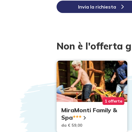
Invia la richiesta
Non è l'offerta g
109 offerte
1 offerte
e valida:
MiraMonti Family &
e
Spa
***
00
da € 59,00