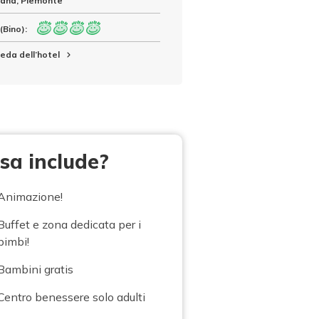
ana, Piemonte
(Bino):
eda dell’hotel
sa include?
Animazione!
Buffet e zona dedicata per i
bimbi!
Bambini gratis
Centro benessere solo adulti