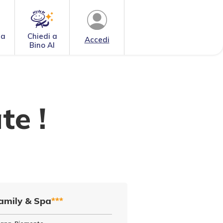
 a
Chiedi a
Accedi
Bino AI
te !
amily & Spa
***