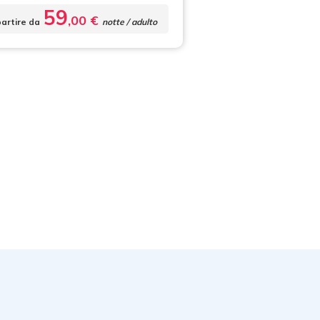
59
,00 €
partire da
notte / adulto