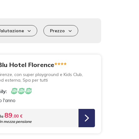
Valutazione
Prezzo
lu Hotel Florence
****
Firenze, con super playground e Kids Club,
ed esterna, Spa per tutti
ily:
o l'anno
89
,00 €
da
 in mezza pensione