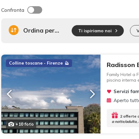
Confronta
Ordina per...
Ti ispiriamo noi
Colline toscane - Firenze
Radisson B
Family Hotel a 
piscina interna 
Servizi fam
Aperto tutt
2 offerte 
a notte/adulto,
+10 foto