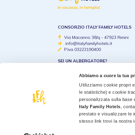
CONSORZIO ITALY FAMILY HOTELS
Via Macanno 38/q - 47923 Rimini
info@italyfamilyhotels.it
P.Iva 03223190400
SEI UN ALBERGATORE?
Diventa un Italy Family 
Abbiamo a cuore la tua p
Utilizziamo cookie propri e 
le statistiche) e cookie tra
personalizzata sulla base d
Italy Family Hotels
, conta
prestato e visualizzare le 
stesso link trovi la nostra