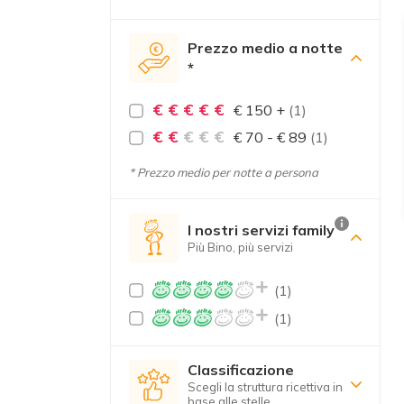
Prezzo medio a notte
*
€ € € € €
€ 150 +
(1)
€ €
€ € €
€ 70 - € 89
(1)
* Prezzo medio per notte a persona
I nostri servizi family
Più Bino, più servizi
(1)
(1)
Classificazione
Scegli la struttura ricettiva in
base alle stelle