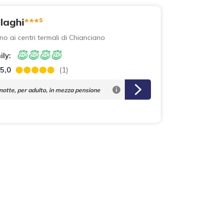
s
laghi
***
ino ai centri termali di Chianciano
ily:
5,0
(1)
notte,
per adulto, in mezza pensione