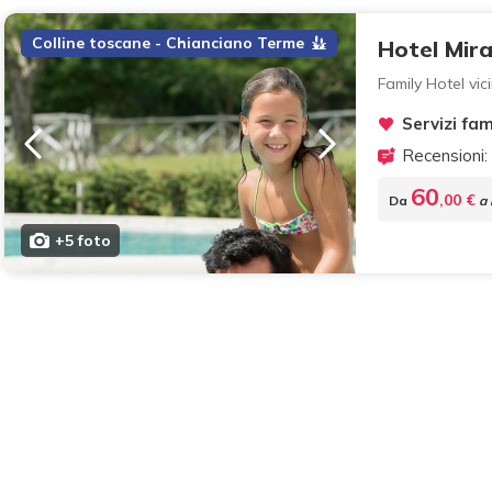
Colline toscane - Chianciano Terme
Hotel Mira
Family Hotel vic
Servizi fam
Recensioni:
60
,00 €
Da
a 
+5 foto