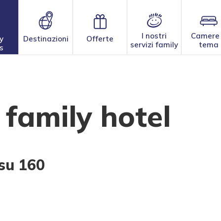
I nostri
Camere
y
Destinazioni
Offerte
servizi family
tema
s
o family hotel
 su 160