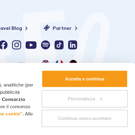
ravel Blog
Partner
Lingua:
Accetta e continua
, analitiche (per
 pubblicità
Personalizza
è
Consorzio
Gestione dei cookie
-
Modifica consensi
care il consenso
ne cookie"
. Allo
Continua senza accettare