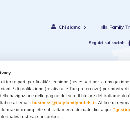
Chi siamo
Family T
Seguici sui social:
Hotels
rivacy
di terze parti per finalità: tecniche (necessari per la navigazione)
ccianti / di profilazione (relativi alle Tue preferenze) per mostrarti
ella navigazione delle pagine del sito. Il titolare del trattamento 
Privacy policy
-
ttabile all'email:
business@italyfamilyhotels.it
. Al fine di revo
informazioni complete sul trattamento dei dati clicca qui:
"gestio
 informativa estesa sui cookie.