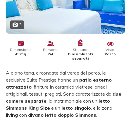
3
Dimensione:
Persone:
Struttura:
Vista:
45 mq
2/4
Due ambienti
Parco
separati
A piano terra, circondate dal verde del parco, le
esclusive Suite Prestige hanno un
patio esterno
attrezzato
, finiture in ceramica vietrese, arredi
artigianali, tessuti pregiati. Sono caratterizzate da
due
camere separate
, la matrimoniale con un
letto
Simmons King Size
e un
letto singolo
, e la zona
living
con
divano letto doppio Simmons
.