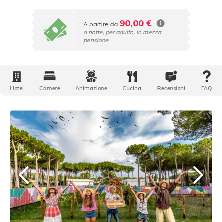
90,00 €
A partire da
a notte, per adulto, in mezza
pensione
Hotel
Camere
Animazione
Cucina
Recensioni
FAQ