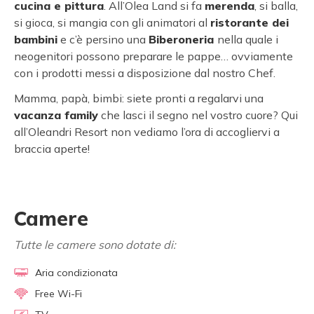
cucina e pittura
. All’Olea Land si fa
merenda
, si balla,
si gioca, si mangia con gli animatori al
ristorante dei
bambini
e c’è persino una
Biberoneria
nella quale i
neogenitori possono preparare le pappe… ovviamente
con i prodotti messi a disposizione dal nostro Chef.
Mamma, papà, bimbi: siete pronti a regalarvi una
vacanza family
che lasci il segno nel vostro cuore? Qui
all’Oleandri Resort non vediamo l’ora di accogliervi a
braccia aperte!
Camere
Tutte le camere sono dotate di:
Aria condizionata
Free Wi-Fi