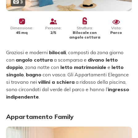
3
Dimensione:
Persone:
Struttura:
Vista:
45 mq
2/5
Bilocale con
Parco
angolo cottura
Graziosi e moderni
bilocali
, composti da zona giorno
con
angolo cottura
a scomparsa e
divano letto
doppio
, zona notte con
letto matrimoniale
e
letto
singolo
,
bagno
con vasca. Gli Appartamenti Elegance
si trovano nei
villini a schiera
a ridosso della piscina,
sono circondati dal verde del parco e hanno l’
ingresso
indipendente
.
Appartamento Family