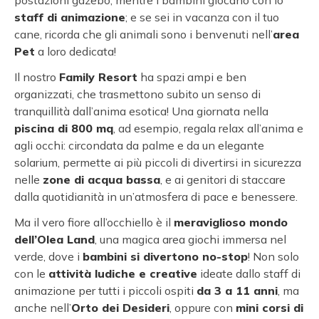
postazioni gazebo, mentre i bambini giocano con lo
staff di animazione
; e se sei in vacanza con il tuo
cane, ricorda che gli animali sono i benvenuti nell’
area
Pet
a loro dedicata!
Il nostro
Family Resort
ha spazi ampi e ben
organizzati, che trasmettono subito un senso di
tranquillità dall’anima esotica! Una giornata nella
piscina di 800 mq
, ad esempio, regala relax all’anima e
agli occhi: circondata da palme e da un elegante
solarium, permette ai più piccoli di divertirsi in sicurezza
nelle
zone di acqua bassa
, e ai genitori di staccare
dalla quotidianità in un’atmosfera di pace e benessere.
Ma il vero fiore all’occhiello è il
meraviglioso mondo
dell’Olea Land
, una magica area giochi immersa nel
verde, dove i
bambini si divertono no-stop
! Non solo
con le
attività ludiche e creative
ideate dallo staff di
animazione per tutti i piccoli ospiti
da 3 a 11 anni
, ma
anche nell’
Orto dei Desideri
, oppure con
mini corsi di