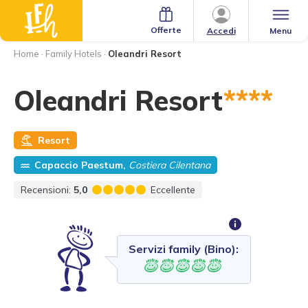
Offerte
Menu
Accedi
Home
·
Family Hotels
·
Oleandri Resort
Oleandri Resort
****
Resort
Capaccio Paestum,
Costiera Cilentana
Recensioni:
5,0
Eccellente
Servizi family (Bino):