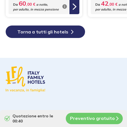
60
42
,00 €
,00 €
Da
Da
a notte,
a nott
per adulto, in mezza pensione
per adulto, in mezza
Torna a tutti gli hotels
Chi siamo
Quotazione entro le
Preventivo gratuito
00:40
Family Travel Blog