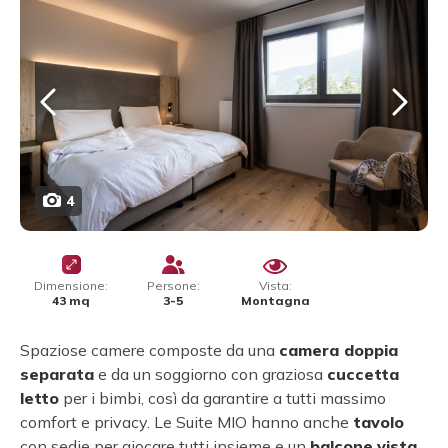
4
Dimensione:
Persone:
Vista:
43 mq
3-5
Montagna
Spaziose camere composte da una
camera doppia
separata
e da un soggiorno con graziosa
cuccetta
letto
per i bimbi, così da garantire a tutti massimo
comfort e privacy. Le Suite MIO hanno anche
tavolo
con sedie per giocare tutti insieme e un
balcone
vista