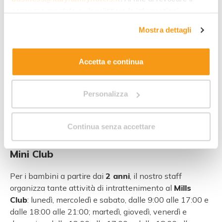
Anche lo
spazio esterno
non manca, per correre e
consenso prestato e visualizzare le informazioni
giocare in sicurezza! E, magari, approfittarne per fare
complete sul trattamento dei dati clicca qui:
"gestione
visita agli animaletti della nostra
piccola fattoria
.
Mostra dettagli
cookie"
. Allo stesso link trovi la nostra informativa
estesa sui cookie.
Baby Club
Accetta e continua
Le
baby-sitter
si occupano dei bebè per
tre giorni
a settimana
, martedì, giovedì e venerdì, dalle ore 11:00
Personalizza
alle ore 13:00. Su disponibilità delle animatrici, è
possibile anche richiedere il
servizio di baby-sitting
esclusivo
e a pagamento.
Continua senza accettare
Mini Club
Per i bambini a partire dai
2 anni
, il nostro staff
organizza tante attività di intrattenimento al
Mills
Club
: lunedì, mercoledì e sabato, dalle 9:00 alle 17:00 e
dalle 18:00 alle 21:00; martedì, giovedì, venerdì e