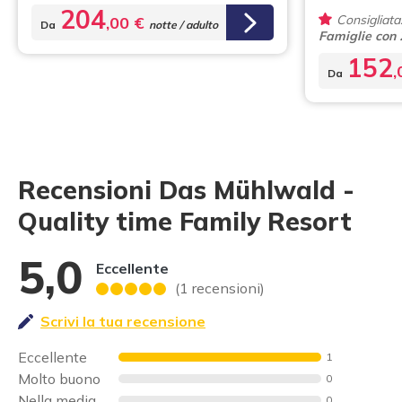
204
Consigliata
,00 €
Da
notte / adulto
Famiglie con
152
,
Da
Recensioni Das Mühlwald -
Quality time Family Resort
5,0
Eccellente
(1 recensioni)
Scrivi la tua recensione
Eccellente
1
Molto buono
0
Nella media
0