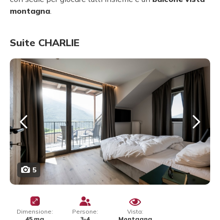
montagna
.
Suite CHARLIE
5
Dimensione:
Persone:
Vista:
45 mq
3-4
Montagna