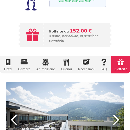
152,00 €
6 offerte da
a notte, per adulto, in pensione
completa
Hotel
Camere
Animazione
Cucina
Recensioni
FAQ
6
offerte