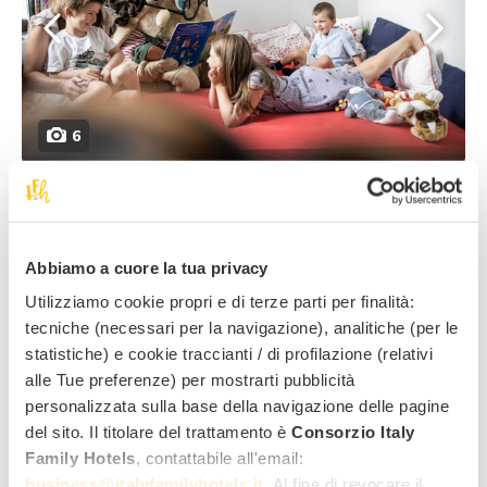
6
Qui trovi un team di dolcissimi
esperti educatori
che,
insieme alla
mascotte Milli
, si prendono cura dei tuoi
bambini per
60 divertentissime ore a settimana
:
Abbiamo a cuore la tua privacy
laboratori, giochi e intrattenimento, con tante attività
Utilizziamo cookie propri e di terze parti per finalità:
per tutti!
tecniche (necessari per la navigazione), analitiche (per le
I bambini hanno a disposizione anche un fantastico
statistiche) e cookie traccianti / di profilazione (relativi
spazio giochi tematizzato
, con pista di bobbycar e la
alle Tue preferenze) per mostrarti pubblicità
Tana di Milli
, un albero d’arrampicata di 3 piani. E poi
personalizzata sulla base della navigazione delle pagine
c’è il
Mondo Acquatico di Milli
, la super Spa per bimbi
del sito. Il titolare del trattamento è
Consorzio Italy
con tanta schiuma, trattamenti, bagno turco e la
Family Hotels
, contattabile all'email:
piscina riscaldata con mega acquascivolo
.
business@italyfamilyhotels.it
. Al fine di revocare il