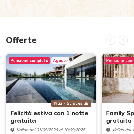
Offerte
Pensione completa
Agosto
Pensione com
Naz - Sciaves
Felicità estiva con 1 notte
Family Sp
gratuita
gratuita
Valida dal 01/08/2026 al 10/09/2026
Valida dal 