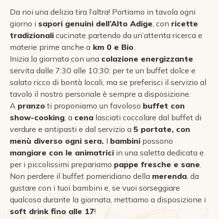
Da noi una delizia tira l’altra! Portiamo in tavola ogni
giorno i
sapori genuini dell’Alto Adige
, con
ricette
tradizionali
cucinate partendo da un’attenta ricerca e
materie prime anche a
km 0 e Bio
.
Inizia la giornata con una
colazione energizzante
servita dalle 7:30 alle 10:30: per te un buffet dolce e
salato ricco di bontà locali, ma se preferisci il servizio al
tavolo il nostro personale è sempre a disposizione.
A
pranzo
ti proponiamo un favoloso
buffet con
show-cooking
, a
cena
lasciati coccolare dal buffet di
verdure e antipasti e dal servizio a
5 portate, con
menù diverso ogni sera.
I
bambini
possono
mangiare con le animatrici
in una saletta dedicata e
per i piccolissimi prepariamo
pappe fresche e sane
.
Non perdere il buffet pomeridiano della
merenda
, da
gustare con i tuoi bambini e, se vuoi sorseggiare
qualcosa durante la giornata, mettiamo a disposizione i
soft drink fino alle 17
!