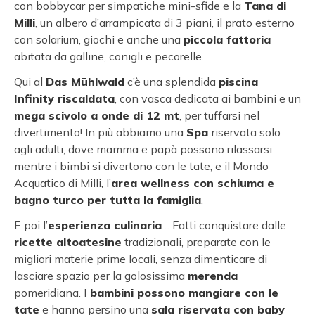
con bobbycar per simpatiche mini-sfide e la
Tana di
Milli
, un albero d’arrampicata di 3 piani, il prato esterno
con solarium, giochi e anche una
piccola fattoria
abitata da galline, conigli e pecorelle.
Qui al
Das Mühlwald
c’è una splendida
piscina
Infinity riscaldata
, con vasca dedicata ai bambini e un
mega scivolo a onde di 12 mt
, per tuffarsi nel
divertimento! In più abbiamo una
Spa
riservata solo
agli adulti, dove mamma e papà possono rilassarsi
mentre i bimbi si divertono con le tate, e il Mondo
Acquatico di Milli, l’
area wellness con schiuma e
bagno turco per tutta la famiglia
.
E poi l’
esperienza culinaria
… Fatti conquistare dalle
ricette altoatesine
tradizionali, preparate con le
migliori materie prime locali, senza dimenticare di
lasciare spazio per la golosissima
merenda
pomeridiana. I
bambini possono mangiare con le
tate
e hanno persino una
sala riservata con baby