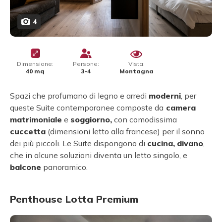
4
Dimensione:
Persone:
Vista:
40 mq
3-4
Montagna
Spazi che profumano di legno e arredi
moderni
, per
queste Suite contemporanee composte da
camera
matrimoniale
e
soggiorno,
con comodissima
cuccetta
(dimensioni letto alla francese) per il sonno
dei più piccoli. Le Suite dispongono di
cucina,
divano
,
che in alcune soluzioni diventa un letto singolo, e
balcone
panoramico.
Penthouse Lotta Premium