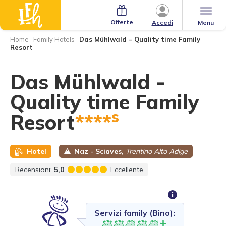
Offerte
Menu
Accedi
Home
·
Family Hotels
·
Das Mühlwald – Quality time Family
Resort
Das Mühlwald -
Quality time Family
s
Resort
****
Hotel
Naz - Sciaves,
Trentino Alto Adige
Recensioni:
5,0
Eccellente
Servizi family (Bino):