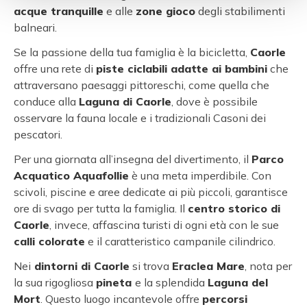
acque tranquille
e alle
zone gioco
degli stabilimenti
balneari.
Se la passione della tua famiglia è la bicicletta,
Caorle
offre una rete di
piste ciclabili adatte ai bambini
che
attraversano paesaggi pittoreschi, come quella che
conduce alla
Laguna di Caorle
, dove è possibile
osservare la fauna locale e i tradizionali Casoni dei
pescatori.
Per una giornata all’insegna del divertimento, il
Parco
Acquatico Aquafollie
è una meta imperdibile. Con
scivoli, piscine e aree dedicate ai più piccoli, garantisce
ore di svago per tutta la famiglia. Il
centro storico di
Caorle
, invece, affascina turisti di ogni età con le sue
calli colorate
e il caratteristico campanile cilindrico.
Nei
dintorni di Caorle
si trova
Eraclea Mare
, nota per
la sua rigogliosa
pineta
e la splendida
Laguna del
Mort
. Questo luogo incantevole offre
percorsi