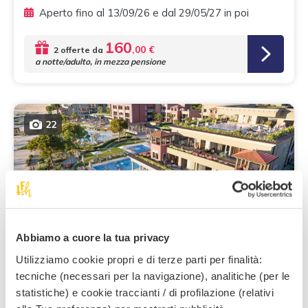
Aperto fino al 13/09/26 e dal 29/05/27 in poi
160
,00 €
2 offerte da
a notte/adulto, in mezza pensione
22
Caorle
s
Cavallino Bianco Caorle-Venezia
*****
Abbiamo a cuore la tua privacy
Utilizziamo cookie propri e di terze parti per finalità:
Family Resort 5 stelle superior, con spiaggia privata,
educatori specializzati 0-17 anni, area wellness di 4000
tecniche (necessari per la navigazione), analitiche (per le
m² con spa, piscine, infinity pool
statistiche) e cookie traccianti / di profilazione (relativi