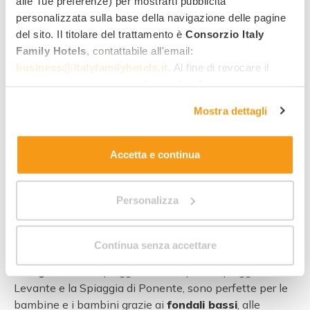
alle Tue preferenze) per mostrarti pubblicità
Servizi family:
personalizzata sulla base della navigazione delle pagine
Aperto fino al 09/01/27 e dal 26/03/27 in poi
del sito. Il titolare del trattamento è
Consorzio Italy
Family Hotels
, contattabile all'email:
650
business@italyfamilyhotels.it
. Al fine di revocare il
,00 €
Da
a notte,
per adulto, in all inclusive
consenso prestato e visualizzare le informazioni
complete sul trattamento dei dati clicca qui:
"gestione
Mostra dettagli
cookie"
. Allo stesso link trovi la nostra informativa
estesa sui cookie.
2 offerte da 160,00 €
Accetta e continua
Personalizza
Alla scoperta di Caorle
Continua senza accettare
Caorle
è mare e divertimento per le tue
vacanze in
famiglia
! Le sue spiagge, ad esempio la Spiaggia di
Levante e la Spiaggia di Ponente, sono perfette per le
bambine e i bambini grazie ai
fondali bassi
, alle