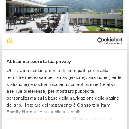
Naz - Sciaves
Das Mühlwald - Quality time Family
s
Resort
****
Un family resort con wellness per tutta la famiglia
Abbiamo a cuore la tua privacy
Servizi family:
Utilizziamo cookie propri e di terze parti per finalità:
tecniche (necessari per la navigazione), analitiche (per le
Recensioni:
5,0
(1)
statistiche) e cookie traccianti / di profilazione (relativi
Aperto fino al 10/01/27 e dal 01/02/27 in poi
alle Tue preferenze) per mostrarti pubblicità
personalizzata sulla base della navigazione delle pagine
152
,00 €
6 offerte da
del sito. Il titolare del trattamento è
Consorzio Italy
a notte/adulto, in pensione completa
Family Hotels
, contattabile all'email:
business@italyfamilyhotels.it
. Al fine di revocare il
consenso prestato e visualizzare le informazioni