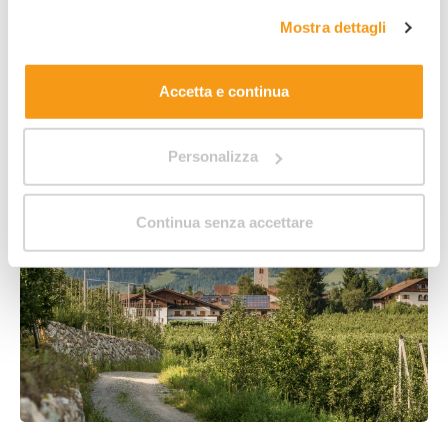
complete sul trattamento dei dati clicca qui:
"gestione
6 offerte da 152,00 €
Mostra dettagli
cookie"
. Allo stesso link trovi la nostra informativa
estesa sui cookie.
Accetta e continua
Alla scoperta di Naz-Sciaves
Personalizza
Continua senza accettare