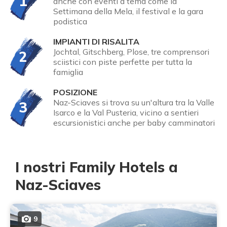
1
anche con eventi a tema come la
Settimana della Mela, il festival e la gara
podistica
IMPIANTI DI RISALITA
Jochtal, Gitschberg, Plose, tre comprensori
2
sciistici con piste perfette per tutta la
famiglia
POSIZIONE
Naz-Sciaves si trova su un'altura tra la Valle
3
Isarco e la Val Pusteria, vicino a sentieri
escursionistici anche per baby camminatori
I nostri Family Hotels a
Naz-Sciaves
9