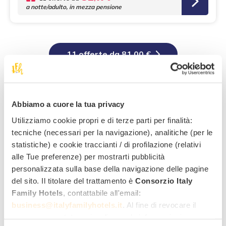
a notte/adulto, in mezza pensione
11 offerte da 81,00 €
Abbiamo a cuore la tua privacy
Alla scoperta di Brunico
Utilizziamo cookie propri e di terze parti per finalità:
tecniche (necessari per la navigazione), analitiche (per le
statistiche) e cookie traccianti / di profilazione (relativi
alle Tue preferenze) per mostrarti pubblicità
personalizzata sulla base della navigazione delle pagine
del sito. Il titolare del trattamento è
Consorzio Italy
Family Hotels
, contattabile all'email:
business@italyfamilyhotels.it
. Al fine di revocare il
consenso prestato e visualizzare le informazioni