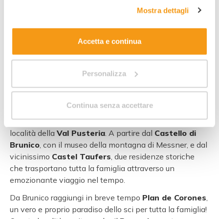
complete sul trattamento dei dati clicca qui:
"gestione
Mostra dettagli
cookie"
. Allo stesso link trovi la nostra informativa
estesa sui cookie.
Accetta e continua
Che bella Brunico, con il suo coloratissimo centro
storico e la collana di montagne da cui è circondata,
Personalizza
sembra uno di quei villaggi usciti da un libro di fiabe per
bambini! Soprattutto nel periodo dell’Avvento, durante i
suggestivi
Mercatini di Natale
. Una
vacanza in
Continua senza accettare
famiglia
nei
Family Hotel di Brunico
ti consente di
goderti pienamente ogni sfaccettatura di questa
località della
Val Pusteria
. A partire dal
Castello di
Brunico
, con il museo della montagna di Messner, e dal
vicinissimo
Castel Taufers
, due residenze storiche
che trasportano tutta la famiglia attraverso un
emozionante viaggio nel tempo.
Da Brunico raggiungi in breve tempo
Plan de Corones
,
un vero e proprio paradiso dello sci per tutta la famiglia!