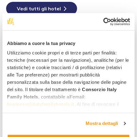
Vedi tutti gli hotel
Scopri le offerte
Abbiamo a cuore la tua privacy
Utilizziamo cookie propri e di terze parti per finalità:
Un assaggio di Dolomiti
tecniche (necessari per la navigazione), analitiche (per le
statistiche) e cookie traccianti / di profilazione (relativi
Friulane
alle Tue preferenze) per mostrarti pubblicità
personalizzata sulla base della navigazione delle pagine
del sito. Il titolare del trattamento è
Consorzio Italy
Family Hotels
, contattabile all'email:
business@italyfamilyhotels.it
. Al fine di revocare il
consenso prestato e visualizzare le informazioni
complete sul trattamento dei dati clicca qui:
"gestione
Mostra dettagli
cookie"
. Allo stesso link trovi la nostra informativa
estesa sui cookie.