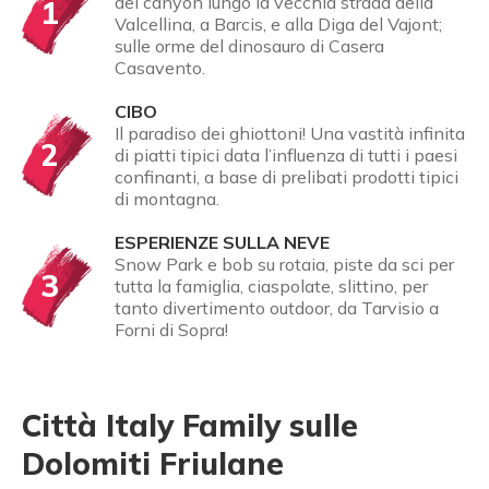
del canyon lungo la vecchia strada della
1
Valcellina, a Barcis, e alla Diga del Vajont;
sulle orme del dinosauro di Casera
Casavento.
CIBO
Il paradiso dei ghiottoni! Una vastità infinita
2
di piatti tipici data l’influenza di tutti i paesi
confinanti, a base di prelibati prodotti tipici
di montagna.
ESPERIENZE SULLA NEVE
Snow Park e bob su rotaia, piste da sci per
3
tutta la famiglia, ciaspolate, slittino, per
tanto divertimento outdoor, da Tarvisio a
Forni di Sopra!
Città Italy Family sulle
Dolomiti Friulane