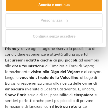
Accetta e continua
Il bellissimo villaggio di monte Lussari con le Alpi Giulie
sullo sfondo
Personalizza
Le
Dolomiti Friulane
sono un mix di stili e culture, con
Continua senza accettare
una forte anima multietnica e mitteleuropea. Le
famiglie con bambini
trovano un
territorio family
friendly
, dove ogni stagione riserva la possibilità di
condividere esperienze e attività all’aria aperta!
Escursioni adatte anche ai più piccoli
, ad esempio
alle
aree faunistiche
di Cimolais e Forni di Sopra;
l’emozionante
visita alla Diga del Vajont
e al canyon
lungo la
vecchia strada della Valcellina
, al Lago di
Barcis; un’esperienza unica alla ricerca delle
orme di
dinosauro
rivenute a Casera Casavento. E, ancora,
Snow Park
, scuole di sci, possibilità di
ciaspolare
su
sentieri perfetti anche per i più piccoli o di provare
l’emozione di lanciarsi con il
bob su rotaia
. Le