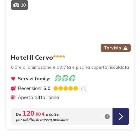
10
Tarvisio
Hotel Il Cervo
****
6 ore di animazione e attività e piscina coperta riscaldata
Servizi family:
Recensioni:
5,0
(1)
Aperto tutto l'anno
120
,00 €
Da
a notte,
per adulto, in mezza pensione